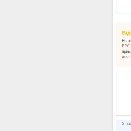
Від
На ві
BPC1
прим
дося
Smar