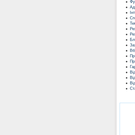
Фу
Ад
Ін
Сп
Те
Ре
Ре
Бл
За
Вб
Пр
Пр
Га
Ві
Ві
Ві
Ст