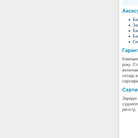
Аксес
Ба
За
Ба
Ба
Си
Гарант
Компанія
року. С
включаю
складі 
сертифік
Серти
Зарядні
суднопл
регістр,