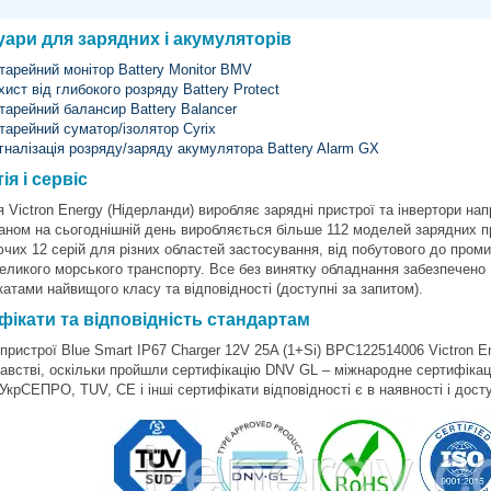
уари для зарядних і акумуляторів
тарейний монітор Battery Monitor BMV
хист від глибокого розряду Battery Protect
тарейний балансир Battery Balancer
тарейний суматор/ізолятор Cyrix
гналізація розряду/заряду акумулятора Battery Alarm GX
ія і сервіс
 Victron Energy (Нідерланди) виробляє зарядні пристрої та інвертори нап
таном на сьогоднішній день виробляється більше 112 моделей зарядних п
чих 12 серій для різних областей застосування, від побутового до пром
великого морського транспорту. Все без винятку обладнання забезпечено
атами найвищого класу та відповідності (доступні за запитом).
фікати та відповідність стандартам
 пристрої Blue Smart IP67 Charger 12V 25A (1+Si) BPC122514006 Victron 
австві, оскільки пройшли сертифікацію DNV GL – міжнародне сертифікаці
 УкрСЕПРО, TUV, CE і інші сертифікати відповідності є в наявності і досту