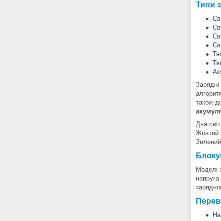
Типи 
Св
Св
Св
Св
Тя
Тя
Ак
Зарядні
алгоритм
також д
акумуля
Два світ
Жовтий с
Зелений
Блоку
Моделі 
напруга
зарядно
Перев
На