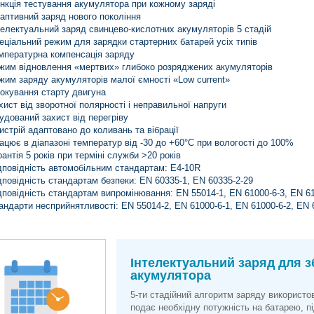
нкція тестування акумулятора при кожному заряді
аптивний заряд нового покоління
телектуальний заряд свинцево-кислотних акумуляторів 5 стадій
еціальний режим для зарядки стартерних батарей усіх типів
мпературна компенсація заряду
жим відновлення «мертвих» глибоко розряджених акумуляторів
жим заряду акумуляторів малої ємності «Low current»
окування старту двигуна
хист від зворотної полярності і неправильної напруги
удований захист від перегріву
истрій адаптовано до коливань та вібрації
ацює в діапазоні температур від -30 до +60°С при вологості до 100%
рантія 5 років при терміні служби >20 років
дповідність автомобільним стандартам: E4-10R
дповідність стандартам безпеки: EN 60335-1, EN 60335-2-29
дповідність стандартам випромінювання: EN 55014-1, EN 61000-6-3, EN 61
андарти несприйнятливості: EN 55014-2, EN 61000-6-1, EN 61000-6-2, EN 
Інтелектуальний заряд для 
акумулятора
5-ти стадійний алгоритм заряду використо
подає необхідну потужність на батарею, пі