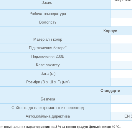
Захист
Робоча температура
Вологість
Корпус
Матеріал і колір
Підключення батареї
Підключення 230В
Клас захисту
Вага (кг)
Розміри (В х Ш х Г) (мм)
Стандарти
Безпека
Стійкість до електромагнітних перешкод
Автомобільна директива
EN 5
ня номінальних характеристик на 3 % за кожен градус Цельсія вище 40 °C.