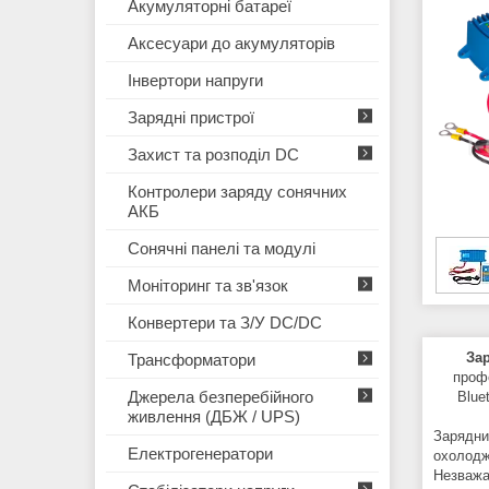
Акумуляторні батареї
Аксесуари до акумуляторів
Інвертори напруги
Зарядні пристрої
Захист та розподіл DC
Контролери заряду сонячних
АКБ
Сонячні панелі та модулі
Моніторинг та зв'язок
Конвертери та З/У DC/DC
Зар
Трансформатори
профе
Джерела безперебійного
Blue
живлення (ДБЖ / UPS)
Зарядни
Електрогенератори
охолодж
Незважа