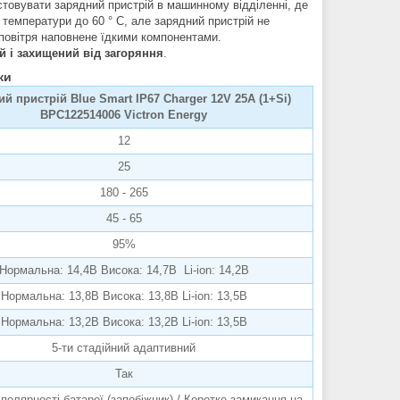
овувати зарядний пристрій в машинному відділенні, де
температури до 60 ° С, але зарядний пристрій не
о повітря наповнене їдкими компонентами.
 і захищений від загоряння
.
ки
й пристрій Blue Smart IP67 Charger 12V 25A (1+Si)
BPC122514006 Victron Energy
12
25
180 - 265
45 - 65
95%
Нормальна: 14,4В Висока: 14,7В Li-ion: 14,2В
Нормальна: 13,8В Висока: 13,8В Li-ion: 13,5В
Нормальна: 13,2В Висока: 13,2В Li-ion: 13,5В
5-ти стадійний адаптивний
Так
 полярності батареї (запобіжник) / Коротке замикання на