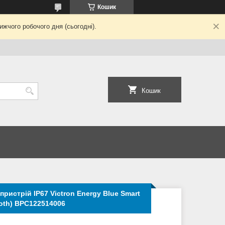
Кошик
жчого робочого дня (сьогодні).
Кошик
истрій IP67 Victron Energy Blue Smart
tooth) BPC122514006