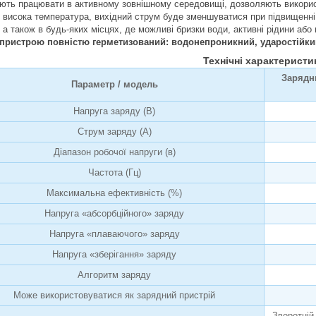
ють працювати в активному зовнішному середовищі, дозволяють використ
о висока температура, вихідний струм буде зменшуватися при підвищенні 
 а також в будь-яких місцях, де можливі бризки води, активні рідини аб
пристрою повністю герметизований: водонепроникний, ударостійкий
Технічні характеристи
Зарядни
Параметр / модель
Напруга заряду (В)
Струм заряду (А)
Діапазон робочої напруги (в)
Частота (Гц)
Максимальна ефективність (%)
Напруга «абсорбційного» заряду
Напруга «плаваючого» заряду
Напруга «зберігання» заряду
Алгоритм заряду
Може використовуватися як зарядний пристрій
Зворотній