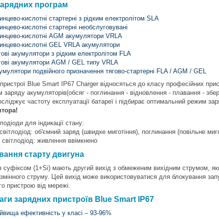
зарядних програм
инцево-кислотні стартерні з рідким електролітом SLA
инцево-кислотні стартерні необслуговувані
инцево-кислотні AGM акумулятори VRLA
инцево-кислотні GEL VRLA акумулятори
гові акумулятори з рідким електролітом FLA
гові акумулятори AGM / GEL типу VRLA
умулятори подвійного призначення тягово-стартерні FLA / AGM / GEL
 пристрої Blue Smart IP67 Charger відносяться до класу професійних при
 заряду акумуляторів(обсяг - поглинання - відновлення - плавання - збе
осліджує частоту експлуатації батареї і підбирає оптимальний режим зар
тора!
лодіоди для індикації стану:
вітлодіод: об'ємний заряд (швидке миготіння), поглинання (повільне мигот
 світлодіод: живлення ввімкнено
вання старту двигуна
з суфіксом (1+Si) мають другий вихід з обмеженим вихідним струмом, як
 змінного струму. Цей вихід може використовуватися для блокування зап
го пристрою від мережі.
аги зарядних пристроїв Blue Smart IP67
йвища ефективність у класі – 93-96%