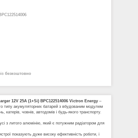
BPC122514006
нів
безкоштовно
rger 12V 25A (1+Si) BPC122514006 Victron Energy
–
ого типу акумуляторних батарей з вбудованим модулем
, катерів, човнів, автодомів і будь-якого транспорту.
усі з литого алюмінію, який є потужним радіатором для
строї показують дуже високу ефективність роботи, і