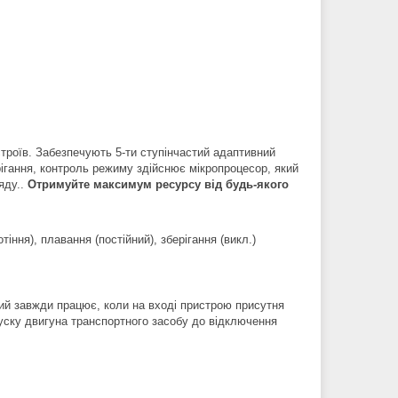
строїв. Забезпечують 5-ти ступінчастий адаптивний
рігання, контроль режиму здійснює мікропроцесор, який
яду..
Отримуйте максимум ресурсу від будь-якого
іння), плавання (постійний), зберігання (викл.)
ий завжди працює, коли на вході пристрою присутня
уску двигуна транспортного засобу до відключення