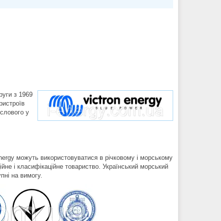
руги з 1969
ристроїв
ислового у
Energy можуть використовуватися в річковому і морському
йне і класифікаційне товариство. Український морський
пні на вимогу.