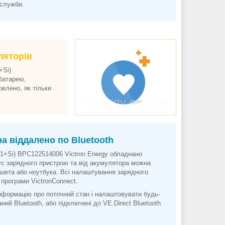
 служби.
ляторів
+Si)
батарею,
влено, як тільки
а віддалено по Bluetooth
 (1+Si) BPC122514006 Victron Energy обладнано
ус зарядного пристрою та від акумулятора можна
шета або ноутбука. Всі налаштування зарядного
програми VictronConnect.
нформацію про поточний стан і налаштовувати будь-
аний Bluetooth, або підключені до VE.Direct Bluetooth