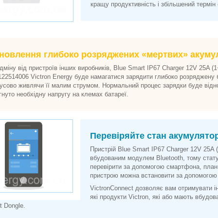
кращу продуктивність і збільшений термін
новлення глибоко розряджених «мертвих» акуму
дміну від пристроїв інших виробників, Blue Smart IP67 Charger 12V 25A (1
22514006 Victron Energy буде намагатися зарядити глибоко розряджену 
усово живлячи її малим струмом. Нормальний процес зарядки буде відно
гнуто необхідну напругу на клемах батареї.
Перевіряйте стан акумулятор
Пристрій Blue Smart IP67 Charger 12V 25A
вбудованим модулем Bluetooth, тому стат
перевірити за допомогою смартфона, план
пристрою можна встановити за допомогою 
VictronConnect дозволяє вам отримувати і
які продукти Victron, які або мають вбудов
t Dongle.