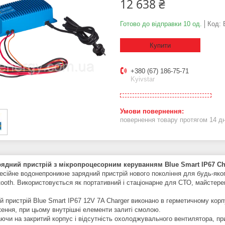
12 638 ₴
Готово до відправки 10 од.
Код:
Купити
+380 (67) 186-75-71
Kyivstar
повернення товару протягом 14 д
ядний пристрій з мікропроцесорним керуванням Blue Smart IP67 Cha
сійне водонепроникне зарядний пристрій нового покоління для будь-як
tooth. Використовується як портативний і стаціонарне для СТО, майстерень
й пристрій Blue Smart IP67 12V 7A Charger виконано в герметичному корп
ення, при цьому внутрішні елементи залиті смолою.
ючи на закритий корпус і відсутність охолоджувального вентилятора, при