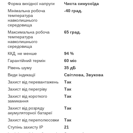
Форма вихідної напруги
Чиста синусоїда
Мінімальна робоча
-40 град.
температура
навколишнього
середовища
Максимальна робоча
65 град.
температура
навколишнього
середовища
ККД, не менше
94 %
Гарантійний термін
60 міс
Рівень шуму
35 дБ
Види індикації
Світлова, Звукова
Захист від перевантажень
Так
Захист від перегріву
Так
Захист від короткого
Так
замикання
Захист від розряду
Так
акумуляторної батареї
Захист від переполюсовки
Так
Ступінь захисту IP
21