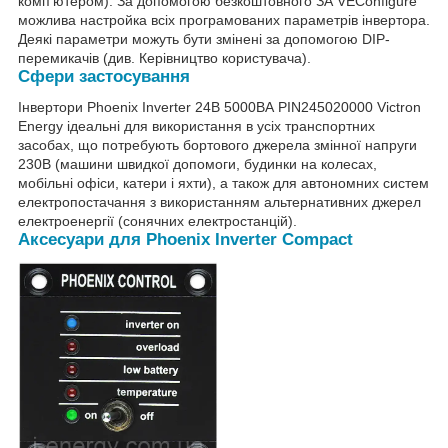
комп'ютером). За допомогою безкоштовного ЗА VEConfigure
можлива настройка всіх програмованих параметрів інвертора.
Деякі параметри можуть бути змінені за допомогою DIP-
перемикачів (див. Керівництво користувача).
Сфери застосування
Інвертори Phoenix Inverter 24В 5000ВА PIN245020000 Victron
Energy ідеальні для використання в усіх транспортних
засобах, що потребують бортового джерела змінної напруги
230В (машини швидкої допомоги, будинки на колесах,
мобільні офіси, катери і яхти), а також для автономних систем
електропостачання з використанням альтернативних джерел
електроенергії (сонячних електростанцій).
Аксесуари для Рhoenix Inverter
Compact