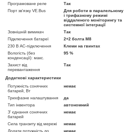
Програмоване реле
Так
Порт зв'язку VE.Bus
Для роботи в паралельному
і трифазному режимі
віддаленого моніторингу та
системної інтеграції
Зовнішній вимикач
Так
Підключення батареї
2+2 болта M8
230 В AC-підключення
Клеми на гвинтах
Вологість (без
95 %
конденсації): макс.
Захист від
Так
перевантаження
Додаткові характеристики
Потужність сонячних
немає
батарей, Вт
Трихфазне налаштування
да
Тип інвентора
автономний
З' єднання сонячних
немає
батарей
Сила транзиту від мережі
немає
Додати потужність до
немає