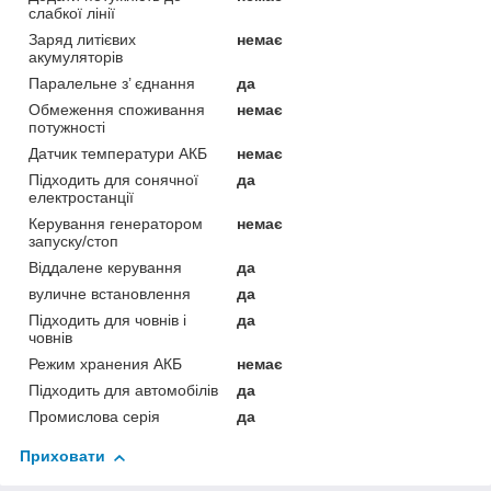
слабкої лінії
Заряд литієвих
немає
акумуляторів
Паралельне з’ єднання
да
Обмеження споживання
немає
потужності
Датчик температури АКБ
немає
Підходить для сонячної
да
електростанції
Керування генератором
немає
запуску/стоп
Віддалене керування
да
вуличне встановлення
да
Підходить для човнів і
да
човнів
Режим хранения АКБ
немає
Підходить для автомобілів
да
Промислова серія
да
Приховати