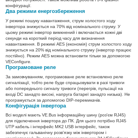
конфігурації.
Два режими енергозбереження
У режимі пошуку навантаження, струм холостого ходу
інвертора знижується на 70% від номінального струму. У
цьому режимі інвертор вимкнений і включається кожні дві
секунди на короткий період часу для визначення
навантаження. В режимі AES (економія) струм холостого ходу
знижується на 20% від номінального струму (інвертор працює
постійно). Режим AES можна встановити тільки за допомогою
VEConfigure.
Програмоване реле
За замовчуванням, програмоване реле встановлено реле
сигналізації, тобто реле буде спрацьовувати в разі тривоги
або попереднього сигналу тривоги (перегрів, пульсації на
вході DC занадто високі, напруга батареї занадто низька). Не
програмується за допомогою DIP-перемикачів.
Конфігурація інвертора
Всі моделі мають VE.Bus інформаційну шину (роз'єм RJ45)
для підключення інвертора до ПК. Для цього потрібно RJ45
UTP кабель і інтерфейс MK2 USB інтерфейс, також
забезпечує гальванічну розв'язку між інвертором і