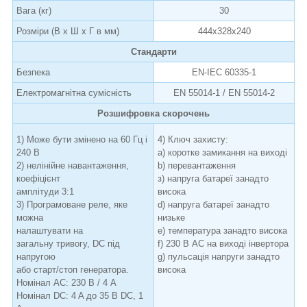
Вага (кг)
30
Розміри (В х Ш х Г в мм)
444x328x240
Стандарти
Безпека
EN-IEC 60335-1
Електромагнітна сумісність
EN 55014-1 / EN 55014-2
Розшифровка скорочень
1) Може бути змінено на 60 Гц і
4) Ключ захисту:
240 В
а) коротке замикання на виході
2) нелінійне навантаження,
b) перевантаження
коефіцієнт
з) напруга батареї занадто
амплітуди 3:1
висока
3) Програмоване реле, яке
d) напруга батареї занадто
можна
низьке
налаштувати на
е) температура занадто висока
загальну тривогу, DC під
f) 230 В АС на виході інвертора
напругою
g) пульсація напруги занадто
або старт/стоп генератора.
висока
Номінал АС: 230 В / 4 A
Номінал DC: 4 A до 35 В DC, 1