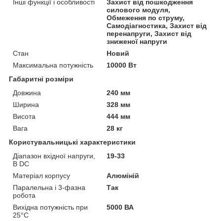
Інші функції і особливості
Захист від пошкодження
силового модуля,
Обмеження по струму,
Самодіагностика, Захист від
перенапруги, Захист від
зниженої напруги
Стан
Новий
Максимальна потужність
10000 Вт
Габаритні розміри
Довжина
240 мм
Ширина
328 мм
Висота
444 мм
Вага
28 кг
Користувальницькі характеристики
Діапазон вхідної напруги,
19-33
В DC
Матеріал корпусу
Алюміній
Паралельна і 3-фазна
Так
робота
Вихідна потужність при
5000 ВА
25°C