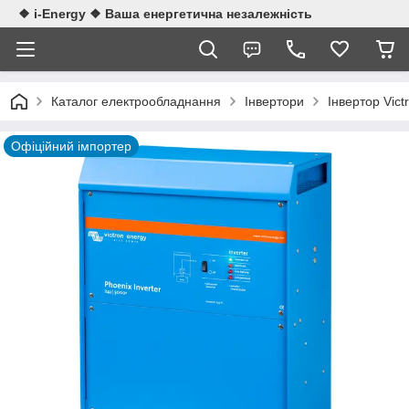
❖ i-Energy ❖ Ваша енергетична незалежність
Каталог електрообладнання
Інвертори
Інвертор Vic
Офіційний імпортер