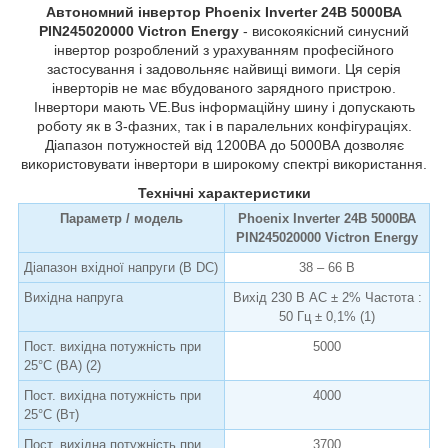
Автономний інвертор Phoenix Inverter 24В 5000ВА
PIN245020000 Victron Energy
- високоякісний синусний
інвертор розроблений з урахуванням професійного
застосування і задовольняє найвищі вимоги. Ця серія
інверторів не має вбудованого зарядного пристрою.
Інвертори мають VE.Bus інформаційну шину і допускають
роботу як в 3-фазних, так і в паралельних конфігураціях.
Діапазон потужностей від 1200ВА до 5000ВА дозволяє
використовувати інвертори в широкому спектрі використання.
Технічні характеристики
Параметр / модель
Phoenix Inverter 24В 5000ВА
PIN245020000 Victron Energy
Діапазон вхідної напруги (В DC)
38 – 66 В
Вихідна напруга
Вихід 230 В AC ± 2% Частота :
50 Гц ± 0,1% (1)
Пост. вихідна потужність при
5000
25°C (ВА) (2)
Пост. вихідна потужність при
4000
25°C (Вт)
Пост. вихідна потужність при
3700