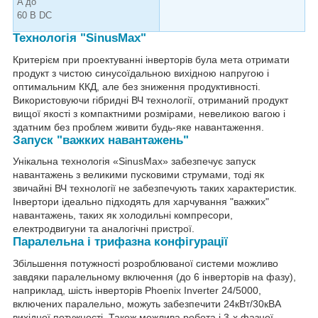
A до
60 В DC
Технологія "SinusMax"
Критерієм при проектуванні інверторів була мета отримати
продукт з чистою синусоїдальною вихідною напругою і
оптимальним ККД, але без зниження продуктивності.
Використовуючи гібридні ВЧ технології, отриманий продукт
вищої якості з компактними розмірами, невеликою вагою і
здатним без проблем живити будь-яке навантаження.
Запуск "важких навантажень"
Унікальна технологія «SinusMax» забезпечує запуск
навантажень з великими пусковими струмами, тоді як
звичайні ВЧ технології не забезпечують таких характеристик.
Інвертори ідеально підходять для харчування "важких"
навантажень, таких як холодильні компресори,
електродвигуни та аналогічні пристрої.
Паралельна і трифазна конфігурації
Збільшення потужності розроблюваної системи можливо
завдяки паралельному включення (до 6 інверторів на фазу),
наприклад, шість інверторів Phoenix Inverter 24/5000,
включених паралельно, можуть забезпечити 24кВт/30кВА
вихідної потужності. Також можлива робота і 3-х фазної