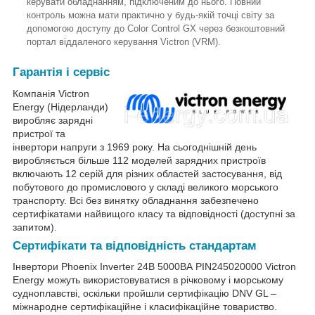
керувати обладнанням, підключеним до нього. Повний
контроль можна мати практично у будь-якій точці світу за
допомогою доступу до Color Control GX через безкоштовний
портал віддаленого керування Victron (VRM).
Гарантія і сервіс
Компанія Victron
Energy (Нідерланди)
виробляє зарядні
пристрої та
інвертори напруги з 1969 року. На сьогоднішній день
виробляється більше 112 моделей зарядних пристроїв
включають 12 серій для різних областей застосування, від
побутового до промислового у складі великого морського
транспорту. Всі без винятку обладнання забезпечено
сертифікатами найвищого класу та відповідності (доступні за
запитом).
Сертифікати та відповідність стандартам
Інвертори Phoenix Inverter 24В 5000ВА PIN245020000 Victron
Energy можуть використовуватися в річковому і морському
судноплавстві, оскільки пройшли сертифікацію DNV GL –
міжнародне сертифікаційне і класифікаційне товариство.