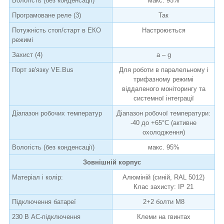
Вологість (без конденсації)
макс. 95%
Програмоване реле (3)
Так
Потужність стоп/старт в ЕКО
Настроюється
режимі
Захист (4)
a – g
Порт зв'язку VE.Bus
Для роботи в паралельному і
трифазному режимі
віддаленого моніторингу та
системної інтеграції
Діапазон робочих температур
Діапазон робочої температури:
-40 до +65°C (активне
охолодження)
Вологість (без конденсації)
макс. 95%
Зовнішній корпус
Матеріал і колір:
Алюміній (синій, RAL 5012)
Клас захисту: IP 21
Підключення батареї
2+2 болти M8
230 В AC-підключення
Клеми на гвинтах