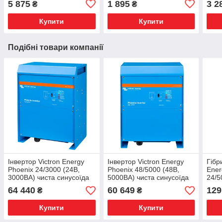
5 875
1 895
3 2
₴
₴
36 т
Купити
Купити
Подібні товари компанії
Інвертор Victron Energy
Інвертор Victron Energy
Гібр
Phoenix 24/3000 (24В,
Phoenix 48/5000 (48В,
Ener
3000ВА) чиста синусоїда
5000ВА) чиста синусоїда
24/5
PIN243020000
PIN485020000
5000
64 440
60 649
129
₴
₴
син
Купити
Купити