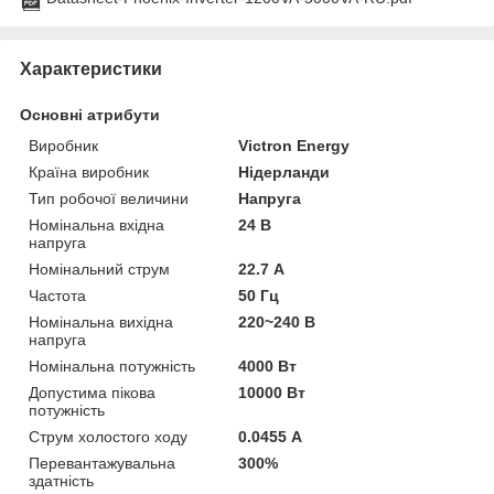
Характеристики
Основні атрибути
Виробник
Victron Energy
Країна виробник
Нідерланди
Тип робочої величини
Напруга
Номінальна вхідна
24 В
напруга
Номінальний струм
22.7 А
Частота
50 Гц
Номінальна вихідна
220~240 В
напруга
Номінальна потужність
4000 Вт
Допустима пікова
10000 Вт
потужність
Струм холостого ходу
0.0455 А
Перевантажувальна
300%
здатність