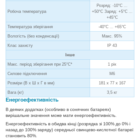
Розряд: -10°C ...
Робоча температура
+50°C Заряд: +5°C ...
+45°C
Температура зберігання
-40°C ... +65°C
Вологість (без конденсації)
Макс. 95%
Клас захисту
IP 43
Інше
Макс. період зберігання при 25°C*
1 рік
Силове підключення
M6
Розміри (В х Ш х Г в мм)
181 x 77 x 167
Вага (кг)
3,5 кг
Енергоефективність
В деяких додатках (особливо в сонячних батареях)
вирішальне значення може мати енергоефективність.
Енергоефективність в обидва кінці (розрядка зі 100% до 0% і
назад до 100% заряду) середньої свинцево-кислотної батареї
становить 80%.