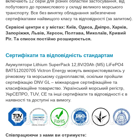
включають 12 серій для різних областей застосування, від
побутового до промислового у складі великого морського
транспорту. Все без винятку обладнання забезпечене
сертифікатами найвищого класу та відповідності (за запитом).
Сервісні центри є у містах: Київ, Одеса, Дніпро, Харків,
Запоріжжя, Львів, Херсон, Полтава, Миколаїв, Кривий
Ріг. Та список постійно розширюється.
Сертифікати та відповідність стандартам
Акумулятори Lithium SuperPack 12,8V/20Ah (M5) LiFePO4
BAT512020705 Victron Energy можуть використовуватись у
річковому та морському судноплавстві, оскільки пройшли
сертифікацію DNV GL – міжнародне сертифікаційне та
класифікаційне товариство. Український морський регістр,
УкрСЕПРО, TUV, CE та інші сертифікати та відповідності є в
наявності та доступні на вимогу.
Співпрацюючи з нами ви отримуєте: