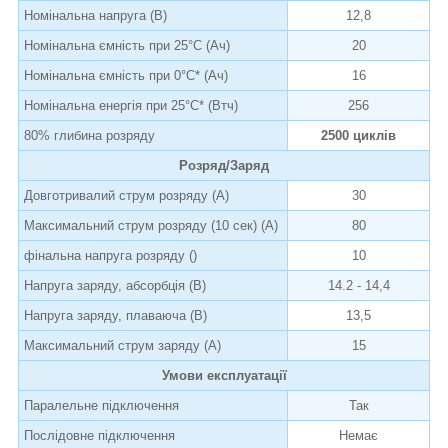
Номінальна напруга (В)
12,8
Номінальна ємність при 25°C (Ач)
20
Номінальна ємність при 0°C* (Ач)
16
Номінальна енергія при 25°C* (Втч)
256
80% глибина розряду
2500 циклів
Розряд/Заряд
Довготривалий струм розряду (А)
30
Максимальний струм розряду (10 сек) (А)
80
фінальна напруга розряду ()
10
Напруга заряду, абсорбція (В)
14.2 - 14,4
Напруга заряду, плаваюча (В)
13,5
Максимальний струм заряду (А)
15
Умови експлуатації
Паралельне підключення
Так
Послідовне підключення
Немає