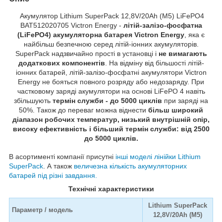
Акумулятор Lithium SuperPack 12,8V/20Ah (M5) LiFePO4
BAT512020705 Victron Energy
-
літій-залізо-фосфатна
(LiFePO4) акумуляторна батарея Victron Energy
, яка є
найбільш безпечною серед літій-іонних акумуляторів.
SuperPack надзвичайно прості в установці і
не вимагають
додаткових компонентів
. На відміну від більшості літій-
іонних батарей, літій-залізо-фосфатні акумулятори Victron
Energy не бояться повного розряду або недозаряду. При
частковому заряді акумулятори на основі LiFePO 4 навіть
збільшують
термін служби - до 5000 циклів
при заряді на
50%. Також до переваг можна віднести
більш широкий
діапазон робочих температур, низький внутрішній опір,
високу ефективність і більший термін служби: від 2500
до 5000 циклів.
В асортименті компанії присутні
інші моделі лінійки Lithium
SuperPack
. А також
величезна кількість акумуляторних
батарей під різні завдання.
Технічні характеристики
Lithium SuperPack
Параметр / модель
12,8V/20Ah (M5)