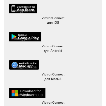
VictronConnect
для iOS
VictronConnect
для Android
VictronConnect
для MacOS
VictronConnect