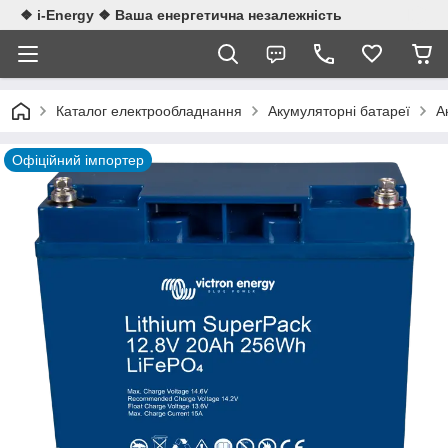
❖ i-Energy ❖ Ваша енергетична незалежність
Каталог електрообладнання
Акумуляторні батареї
А
Офіційний імпортер