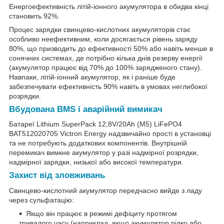
Енергоефективність літій-іонного акумулятора в обидва кінці
становить 92%.
Процес зарядки свинцево-кислотних акумуляторів стає
особливо неефективним, коли досягається рівень заряду
80%, що призводить до ефективності 50% або навіть менше в
сонячних системах, де потрібно кілька днів резерву енергії
(акумулятор працює від 70% до 100% зарядженого стану).
Навпаки, літій-іонний акумулятор, як і раніше буде
забезпечувати ефективність 90% навіть в умовах неглибокої
розрядки.
Вбудована BMS і аварійний вимикач
Батареї Lithium SuperPack 12,8V/20Ah (M5) LiFePO4
BAT512020705 Victron Energy надзвичайно прості в установці
та не потребують додаткових компонентів. Внутрішній
перемикач вимкне акумулятор у разі надмірної розрядки,
надмірної зарядки, низької або високої температури.
Захист від зловживань
Свинцево-кислотний акумулятор передчасно вийде з ладу
через сульфатацію:
Якщо він працює в режимі дефіциту протягом
тривалого часу (наприклад, якщо акумулятор рідко або