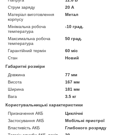
Напруга
12.8 В
Струм заряду
20 А
Матеріал виготовлення
Метал
корпусу
Мінімальна робоча
-10 град.
температура
Максимальна робоча
50 град.
температура
Гарантійний термін
60 міс
Стан
Новий
Габаритні розміри
Довжина
77 мм
Висота
167 мм
Ширина
181 мм
Вага
3.5 кг
Користувальницькі характеристики
Призначення АКБ
Циклічні
Застосування АКБ
Мобільні пристрої
Властивість АКБ
Глибокого розряду