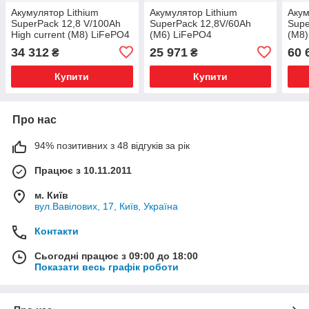
Акумулятор Lithium
Акумулятор Lithium
Акум
SuperPack 12,8 V/100Ah
SuperPack 12,8V/60Ah
Supe
High current (M8) LiFePO4
(M6) LiFePO4
(M8)
BAT512110712 Victron
BAT512060705 Victron
BAT5
34 312
25 971
60 
₴
₴
Energy 12,8В 100Аг
Energy 12,8В 60Аг
Ener
Купити
Купити
Про нас
94% позитивних з 48 відгуків за рік
Працює з 10.11.2011
м. Київ
вул.Вавілових, 17, Київ, Україна
Контакти
Сьогодні працює з 09:00 до 18:00
Показати весь графік роботи