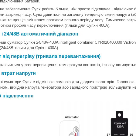
 підключення батарей.
е забезпечення Cyrix робить більше, ніж просто підключає і відключає б
ій затримці часу. Cyrix дивиться на загальну тенденцію зміни напруги (з
льки тенденція змінилася протягом певного періоду часу. Тимчасова затр
отири профілі часу переключення (тільки для Cyrix-i 400A).
 і 24/48В автоматичний діапазон
ий суматор Cyrix-i 24/48V-400A intelligent combiner CYR020400000 Victr
(24/48В тільки для Cyrix-i 400A).
 від перегріву (тривала перевантаження)
дключиться у разі перевищення температури контактів, і знову активуєтьс
 втрат напруги
і суматори Cyrix є відмінною заміною для діодних ізоляторів. Головною 
ином, вихідна напруга генератора або зарядного пристрою збільшувати не
б підключення