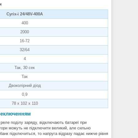
и
Cyrix-i 24/48V-400A
400
2000
16-72
32/64
4
Так, 30 сек
Так
Двоколірний діод
0,9
78 x 102 x 110
ереключенням
о реле поділу заряду, відключають батареї при
атори можуть не підключити великий, але сильно
банк підключиться, то напруга відразу падає нижче рівня