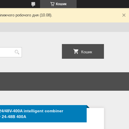
Кошик
лижчого робочого дня (10.08).
Кошик
4/48V-400A intelligent combiner
y 24-48В 400А