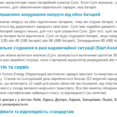
них акумуляторів через батарейний суматор Cyrix. Коли Cyrix визначає, 
лючить, для забезпечення паралельної зарядки, інші батареї.
правлене зондування напруги від обох батарей
изначає напругу на обох підключених батареях, тому він з'єднає батареї,
ється від додаткового зарядного пристрою. Cyrix має подвійне джерело 
батарей занадто низька, для того щоб управляти Cyrix. Для того, щоб за
на батарея була відключена, Cyrix не буде з'єднувати батареї, якщо напр
 12В) або 4В (24В батареї) або 8В (48В батареї). Затвердження 8В (48В ба
льне з'єднання в разі надзвичайної ситуації (Start Assis
акож можна включати кнопкою (Cyrix залишається включеним протягом 30
 в разі аварійної ситуації, коли стартерний акумулятор розряджений або
тія та сервіс
 Victron Energy (Нідерланди) виготовляє зарядні пристрої та інвертори н
ку. Станом на сьогоднішній день виробляється більше 112 моделей заряд
їв, що включають 12 серій для різних областей застосування, від побуто
ового у складі великого морського транспорту. Все без винятку обладна
чене сертифікатами найвищого класу та відповідності (за запитом).
і центри є у містах: Київ, Одеса, Дніпро, Харків, Запоріжжя, Львів, 
но розширюється.
фікати та відповідність стандартам