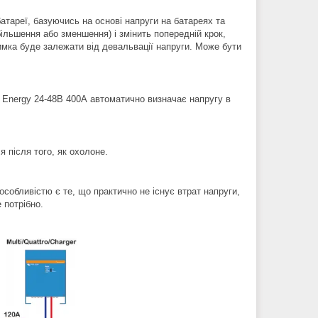
атареї, базуючись на основі напруги на батареях та
більшення або зменшення) і змінить попередній крок,
имка буде залежати від девальвації напруги. Може бути
on Energy 24-48В 400А автоматично визначає напругу в
я після того, як охолоне.
особливістю є те, що практично не існує втрат напруги,
 потрібно.