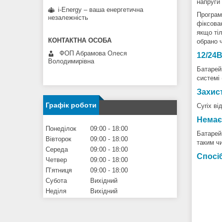
напруги
i-Energy – ваша енергетична
Програмн
незалежність
фіксован
якщо ті
обрано ч
ФОП Абрамова Олеся
12/24В
Володимирівна
Батарейн
системі 
Захист
Графік роботи
Cyrix ві
Немає
Понеділок
09:00
18:00
Батарейн
Вівторок
09:00
18:00
таким ч
Середа
09:00
18:00
Спосі
Четвер
09:00
18:00
Пʼятниця
09:00
18:00
Субота
Вихідний
Неділя
Вихідний