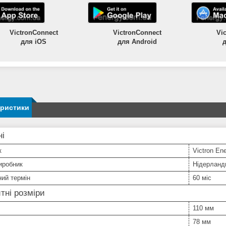
VictronConnect
VictronConnect
Vi
для Android
для iOS
еристики
ні
к
Victron En
иробник
Нідерланд
ний термін
60 міс
тні розміри
110 мм
78 мм