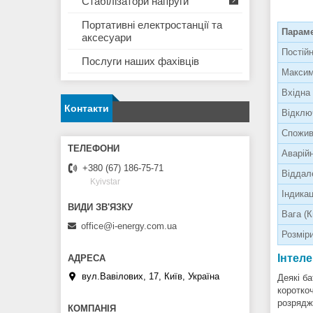
Стабілізатори напруги
Портативні електростанції та
Параме
аксесуари
Постійн
Послуги наших фахівців
Максим
Вхідна 
Контакти
Відклю
Спожив
Аварій
+380 (67) 186-75-71
Віддал
Kyivstar
Індикац
Вага (К
office@i-energy.com.ua
Розміри
Інтел
вул.Вавілових, 17, Київ, Україна
Деякі ба
коротко
розрядж