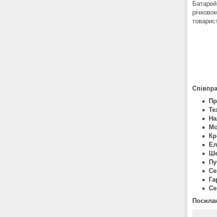
Батарейн
річково
товарист
Співпра
Пр
Те
На
Мо
Кр
Ел
Ше
Пу
Се
Га
Се
Посилан