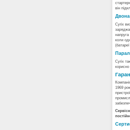
стартер
він підк
Двона
Cyrix в
заряджа
напруга 
коли од
(батареї
Парале
Cyrix т
корисно
Гаран
Компанія
1969 ро
пристро
промисл
забезпе
Сервісн
постій
Серти