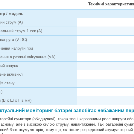
Технічні характеристик
тр / модель
ий струм (А)
альний струм 1 сек (А)
напруга (V DC)
чення напруги при
ання в режимі очікування (мА)
ний запуск
ене вкл/викл
ія стану
г)
 (В х Ш х Г в мм)
ектуальний моніторинг батареї запобігає небажаним п
тарейні суматори (об'єднувачі), також звані керованими реле напруги аб
часному, але з високою силою струму, навантаженні. Такі батарейні сум
ений банк акумуляторів, тому що, як тільки розряджений акумуляторний 