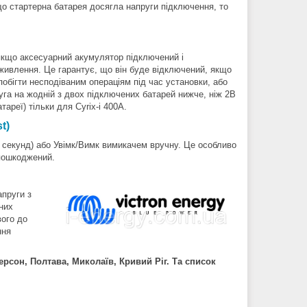
що стартерна батарея досягла напруги підключення, то
 якщо аксесуарний акумулятор підключений і
живлення. Це гарантує, що він буде відключений, якщо
побігти несподіваним операціям під час установки, або
уга на жодній з двох підключених батарей нижче, ніж 2В
тареї) тільки для Cyrix-i 400A.
t)
 секунд) або Увімк/Вимк вимикачем вручну. Це особливо
 пошкоджений.
апруги з
них
вого до
ння
Херсон, Полтава, Миколаїв, Кривий Ріг. Та список