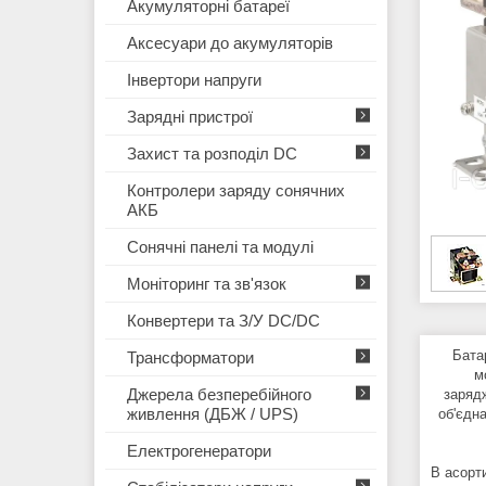
Акумуляторні батареї
Аксесуари до акумуляторів
Інвертори напруги
Зарядні пристрої
Захист та розподіл DC
Контролери заряду сонячних
АКБ
Сонячні панелі та модулі
Моніторинг та зв'язок
Конвертери та З/У DC/DC
Батаре
Трансформатори
м
Джерела безперебійного
зарядж
живлення (ДБЖ / UPS)
об'єдн
Електрогенератори
В асорт