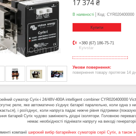
17 374 ₴
В наявності
Код:
CYR020400000
Купити
+380 (67) 186-75-71
Kyivstar
повернення товару протягом 14 д
йний суматор Cyrix-i 24/48V-400A intelligent combiner CYR020400000 Vic
огутнє реле, яке автоматично з'єднує батареї паралельно, коли одна з н
ається), і роз'єднує, коли напруга падає нижче рівня підтримки (показу
ання батарей Cyrix чудово замінюють діодні ізолятори. Головною переваго
немає необхідності піднімати напругу на виході генератор
именті компанії
широкий вибір батарейних суматорів серії Cyrix, а також 