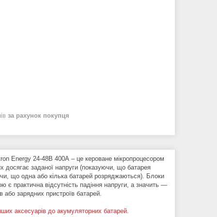
нів
за рахунок покупця
tron Energy 24-48В 400А – це кероване мікропроцесором
их досягає заданої напруги (показуючи, що батарея
ючи, що одна або кілька батарей розряджаються). Блоки
ю є практична відсутність падіння напруги, а значить —
ів або зарядних пристроїв батарей.
інших аксесуарів до акумуляторних батарей.