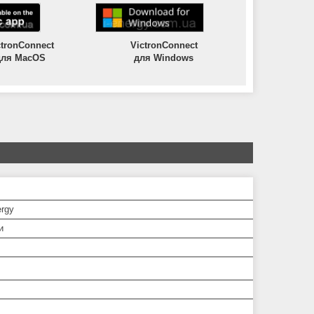
VictronConnect
ctronConnect
для Windows
для MacOS
ergy
и