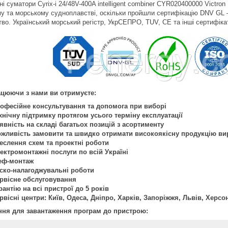
і суматори Cyrix-i 24/48V-400A intelligent combiner CYR020400000 Victr
му та морському судноплавстві, оскільки пройшли сертифікацію DNV GL 
во. Український морський регістр, УкрСЕПРО, TUV, CE та інші сертифікати
цюючи з нами ви отримуєте:
офесійне консультування та допомога при виборі
хнічну підтримку протягом усього терміну експлуатації
явність на складі багатьох позицій з асортименту
жливість замовити та швидко отримати високоякісну продукцію в
еслення схем та проектні роботи
ектромонтажні послуги по всій Україні
ф-монтаж
ско-налагоджувальні роботи
рвісне обслуговування
рантію на всі пристрої до 5 років
рвісні центри: Київ, Одеса, Дніпро, Харків, Запоріжжя, Львів, Херсо
ня для завантаження програм до пристрою: