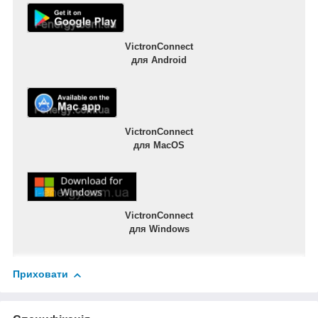
VictronConnect
для Android
VictronConnect
для MacOS
VictronConnect
для Windows
Приховати