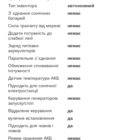
Тип інвентора
автономний
З' єднання сонячних
немає
батарей
Сила транзиту від мережі
немає
Додати потужність до
немає
слабкої лінії
Заряд литієвих
немає
акумуляторів
Паралельне з’ єднання
немає
Обмеження споживання
немає
потужності
Датчик температури АКБ
немає
Підходить для сонячної
да
електростанції
Керування генератором
немає
запуску/стоп
Віддалене керування
да
вуличне встановлення
да
Підходить для човнів і
да
човнів
Режим хранения АКБ
немає