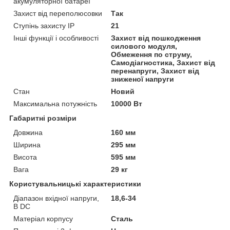
акумуляторної батареї
Захист від переполюсовки
Так
Ступінь захисту IP
21
Інші функції і особливості
Захист від пошкодження
силового модуля,
Обмеження по струму,
Самодіагностика, Захист від
перенапруги, Захист від
зниженої напруги
Стан
Новий
Максимальна потужність
10000 Вт
Габаритні розміри
Довжина
160 мм
Ширина
295 мм
Висота
595 мм
Вага
29 кг
Користувальницькі характеристики
Діапазон вхідної напруги,
18,6-34
В DC
Матеріал корпусу
Сталь