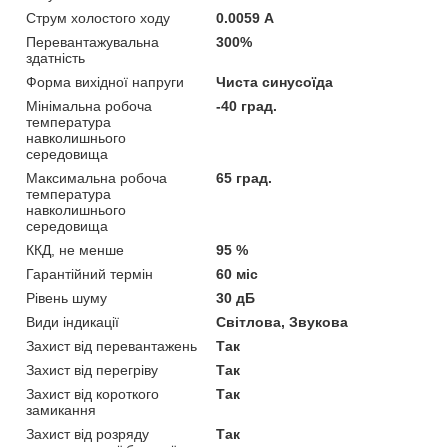
Струм холостого ходу
0.0059 А
Перевантажувальна
300%
здатність
Форма вихідної напруги
Чиста синусоїда
Мінімальна робоча
-40 град.
температура
навколишнього
середовища
Максимальна робоча
65 град.
температура
навколишнього
середовища
ККД, не менше
95 %
Гарантійний термін
60 міс
Рівень шуму
30 дБ
Види індикації
Світлова, Звукова
Захист від перевантажень
Так
Захист від перегріву
Так
Захист від короткого
Так
замикання
Захист від розряду
Так