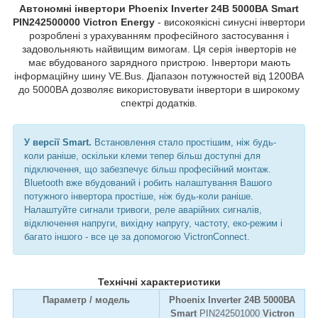
Автономні інвертори Phoenix Inverter 24В 5000ВА Smart
PIN242500000 Victron Energy
- високоякісні синусні інвертори
розроблені з урахуванням професійного застосування і
задовольняють найвищим вимогам. Ця серія інверторів не
має вбудованого зарядного пристрою. Інвертори мають
інформаційну шину VE.Bus. Діапазон потужностей від 1200ВА
до 5000ВА дозволяє використовувати інвертори в широкому
спектрі додатків.
У версії Smart.
Встановлення стало простішим, ніж будь-
коли раніше, оскільки клеми тепер більш доступні для
підключення, що забезпечує більш професійний монтаж.
Bluetooth вже вбудований і робить налаштування Вашого
потужного інвертора простіше, ніж будь-коли раніше.
Налаштуйте сигнали тривоги, реле аварійних сигналів,
відключення напруги, вихідну напругу, частоту, еко-режим і
багато іншого - все це за допомогою VictronConnect.
Технічні характеристики
Параметр / модель
Phoenix Inverter 24В 5000ВА
Smart
PIN242501000
Victron