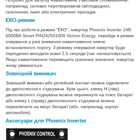
наприклад, силових перетворювачів світлодіодних,
галогенних ламп або електричних приладів.
ЕКО-режим
Під час роботи в режимі "ЕКО", інвертор Phoenix Inverter 24В
5000ВА Smart PIN242501000 Victron Energy перейде в режим
очікування у разі зниження навантаження нижче
встановленого порогу. З режиму очікування інвертор буде
періодично виходити кожні 2,5 секунди (час налаштовується).
Якщо навантаження перевищить граничне значення, інвертор
знову увімкнеться.
Зовнішній вимикач
Зовнішній вимикач або релейний контакт можна підключити
до двополюсного з'єднувача. Крім цього, клему Н (ліву)
двополюсного з'єднувача можна перемкнути на плюс батареї
або клему L (праву) двополюсного з'єднувача можна
переключити на мінус батареї (або, наприклад, корпус
автомобіля).
Аксесуари для Рhoenix Inverter