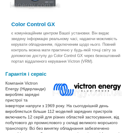
Color Control GX
є комунікаційним центром Вашої установки. Він видає
зведену інформацію реальному часі, надаючи можливість
керувати обладнанням, підключеним щодо нього. Повний
контроль можна мати практично у будь-якій точці світу за
допомогою доступу до Color Control GX через безкоштовний
портал віддаленого керування Victron (VRM).
Гарантія і сервіс
Компанія Victron
Energy (Нідерланди)
виробляє зарядні
пристрої та
інвертори напруги з 1969 року. На сьогоднішній день
виробляється більше 112 моделей зарядних пристроїв
включають 12 серій для різних областей застосування, від
побутового до промислового у складі великого морського
транспорту. Всі без винятку обладнання забезпечено