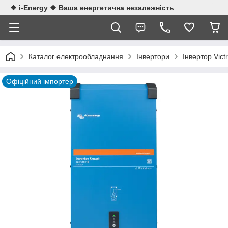
❖ i-Energy ❖ Ваша енергетична незалежність
Каталог електрообладнання
Інвертори
Інвертор Vic
Офіційний імпортер