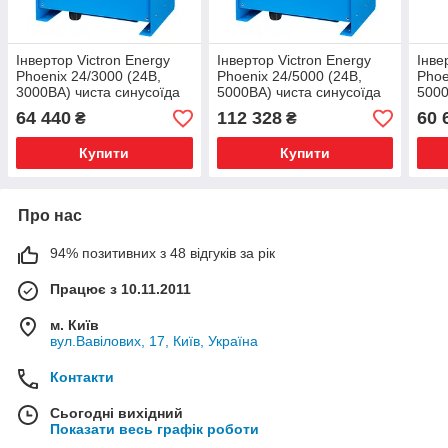
Інвертор Victron Energy
Інвертор Victron Energy
Інве
Phoenix 24/3000 (24В,
Phoenix 24/5000 (24В,
Phoe
3000ВА) чиста синусоїда
5000ВА) чиста синусоїда
5000
PIN243020000
PIN245020000
PIN
64 440
112 328
60 
₴
₴
Купити
Купити
Про нас
94% позитивних з 48 відгуків за рік
Працює з 10.11.2011
м. Київ
вул.Вавілових, 17, Київ, Україна
Контакти
Сьогодні вихідний
Показати весь графік роботи