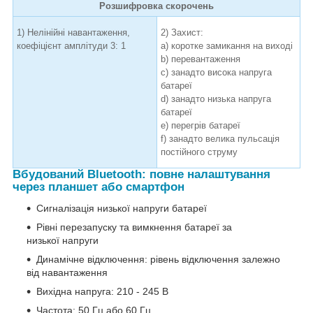
Розшифровка скорочень
1) Нелінійні навантаження,
2) Захист:
коефіцієнт амплітуди 3: 1
a) коротке замикання на виході
b) перевантаження
c) занадто висока напруга
батареї
d) занадто низька напруга
батареї
e) перегрів батареї
f) занадто велика пульсація
постійного струму
Вбудований Bluetooth: повне налаштування
через планшет або смартфон
Сигналізація низької напруги батареї
Рівні перезапуску та вимкнення батареї за
низької напруги
Динамічне відключення: рівень відключення залежно
від навантаження
Вихідна напруга: 210 - 245 В
Частота: 50 Гц або 60 Гц