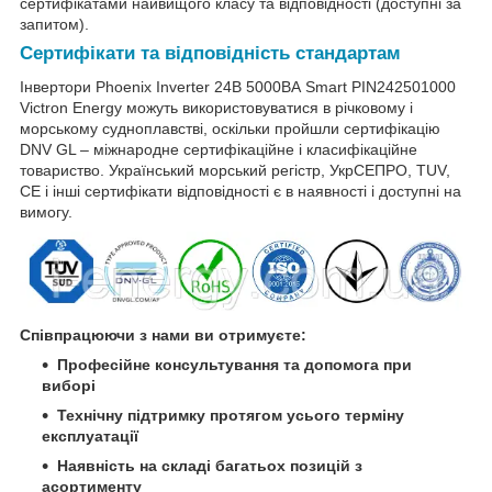
сертифікатами найвищого класу та відповідності (доступні за
запитом).
Сертифікати та відповідність стандартам
Інвертори Phoenix Inverter 24В 5000ВА Smart PIN242501000
Victron Energy можуть використовуватися в річковому і
морському судноплавстві, оскільки пройшли сертифікацію
DNV GL – міжнародне сертифікаційне і класифікаційне
товариство. Український морський регістр, УкрСЕПРО, TUV,
CE і інші сертифікати відповідності є в наявності і доступні на
вимогу.
Співпрацюючи з нами ви отримуєте:
Професійне консультування та допомога при
виборі
Технічну підтримку протягом усього терміну
експлуатації
Наявність на складі багатьох позицій з
асортименту