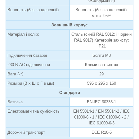
охолодження)
Вологість (без конденсації)
Вологість (без конденсації):
макс. 95%
Зовнішній корпус
Матеріал і колір:
Сталь (синій RAL 5012; і чорний
RAL 9017) Категорія захисту:
IP21
Підключення батареї
Болти M8
230 В AC-підключення
Клеми на гвинтах
Вага (кг)
29
Розміри (В х Ш х Г в мм)
595 x 295 x 160
Стандарти
Безпека
EN-IEC 60335-1
Електромагнітна сумісність
EN 55014-1 / EN 55014-2 / IEC
61000-6 - 1 / IEC 61000-6 - 2 /
IEC 61000-6-3
Дорожній транспорт
ECE R10-5