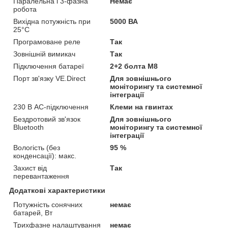
Паралельна і 3-фазна
Немає
робота
Вихідна потужність при
5000 ВА
25°C
Програмоване реле
Так
Зовнішній вимикач
Так
Підключення батареї
2+2 болта M8
Порт зв'язку VE.Direct
Для зовнішнього
моніторингу та системної
інтеграції
230 В AC-підключення
Клеми на гвинтах
Бездротовий зв'язок
Для зовнішнього
Bluetooth
моніторингу та системної
інтеграції
Вологість (без
95 %
конденсації): макс.
Захист від
Так
перевантаження
Додаткові характеристики
Потужність сонячних
немає
батарей, Вт
Трихфазне налаштування
немає