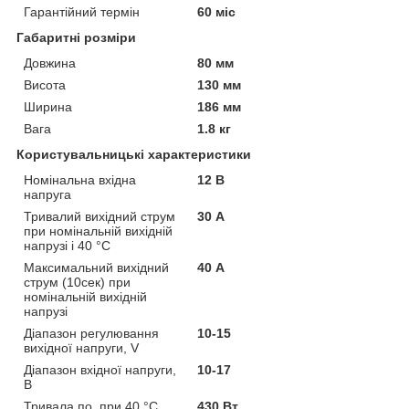
Гарантійний термін
60 міс
Габаритні розміри
Довжина
80 мм
Висота
130 мм
Ширина
186 мм
Вага
1.8 кг
Користувальницькі характеристики
Номінальна вхідна
12 В
напруга
Тривалий вихідний струм
30 А
при номінальній вихідній
напрузі і 40 °C
Максимальний вихідний
40 А
струм (10сек) при
номінальній вихідній
напрузі
Діапазон регулювання
10-15
вихідної напруги, V
Діапазон вхідної напруги,
10-17
В
Тривала по. при 40 °C
430 Вт