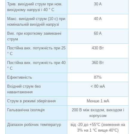
Трив. вихідний струм при ном.
30 A
вихідному напрузі і 40 ° C
Макс. вихідний струм (10 с) при
40 A
номінальній вихідній напрузі
Вих. при короткому замиканні
60 A
струм
Постійна вих. потужність при 25
430 Вт
° C
Постійна вих. потужність при 40
360 Вт
° C
Ефективність
87%
Вхідний струм без
< 80 мА
навантаження
Струм в режимі зберігання
Менше 1 мА
Гальванічна ізоляція
200 В між входом, виходом і
корпусом
Діапазон робочих температур
від -20 до +55°C (зниження на
3% на 1 °C вище 40°C)