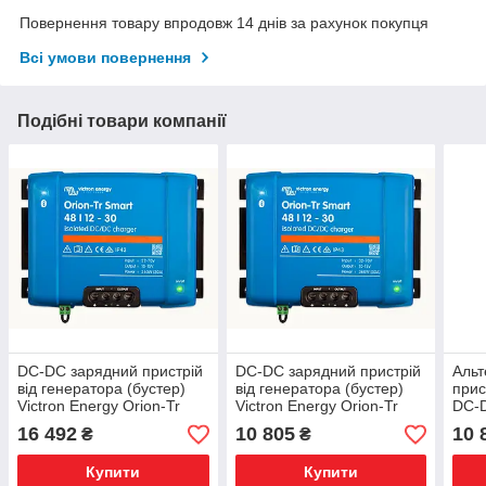
Повернення товару впродовж 14 днів за рахунок покупця
Всі умови повернення
Подібні товари компанії
DC-DC зарядний пристрій
DC-DC зарядний пристрій
Альт
від генератора (бустер)
від генератора (бустер)
прис
Victron Energy Orion-Tr
Victron Energy Orion-Tr
DC-D
Smart 48/12-30A Isolated
Smart 48/12-20A Isolated
12/1
16 492
10 805
10 
₴
₴
ORI481238120
ORI481224120
ORI
Купити
Купити