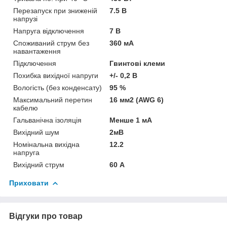
Перезапуск при зниженій
7.5 В
напрузі
Напруга відключення
7 В
Споживаний струм без
360 мА
навантаження
Підключення
Гвинтові клеми
Похибка вихідної напруги
+/- 0,2 В
Вологість (без конденсату)
95 %
Максимальний перетин
16 мм2 (AWG 6)
кабелю
Гальванічна ізоляція
Менше 1 мА
Вихідний шум
2мВ
Номінальна вихідна
12.2
напруга
Вихідний струм
60 А
Приховати
Відгуки про товар