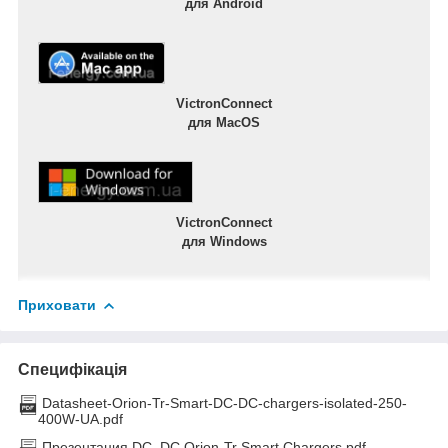
для Android
VictronConnect
для MacOS
VictronConnect
для Windows
Приховати
Специфікація
Datasheet-Orion-Tr-Smart-DC-DC-chargers-isolated-250-
400W-UA.pdf
Презентация DC_DC Orion-Tr Smart Chargers.pdf