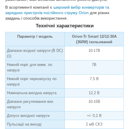
В асортименті компанії є
широкий вибір конверторів та
зарядних пристроїв постійного струму Orion
для різних
завдань і способів використання.
Технічні характеристики
Параметр / модель
Orion-Tr Smart 12/12-30A
(360W) ізольований
Діапазон вхідної напруги (В DC)
10-17В
(1)
Нижній поріг для вимк. по
7В
напрузі
Нижній поріг перезапуску по
7,5 В
напрузі
Номінальна вихідна напруга
12,2 В
Діапазон регулювання вих.
10-15В
напруги
Допуск вихідної напруги
+/- 0,2 В
Пульсації на виході
2 мВ СКЗ