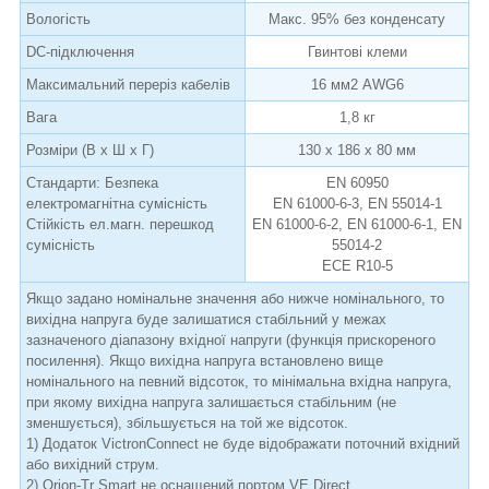
Вологість
Макс. 95% без конденсату
DC-підключення
Гвинтові клеми
Максимальний переріз кабелів
16 мм2 AWG6
Вага
1,8 кг
Розміри (В x Ш x Г)
130 x 186 x 80 мм
Стандарти: Безпека
EN 60950
електромагнітна сумісність
EN 61000-6-3, EN 55014-1
Стійкість ел.магн. перешкод
EN 61000-6-2, EN 61000-6-1, EN
сумісність
55014-2
ECE R10-5
Якщо задано номінальне значення або нижче номінального, то
вихідна напруга буде залишатися стабільний у межах
зазначеного діапазону вхідної напруги (функція прискореного
посилення). Якщо вихідна напруга встановлено вище
номінального на певний відсоток, то мінімальна вхідна напруга,
при якому вихідна напруга залишається стабільним (не
зменшується), збільшується на той же відсоток.
1) Додаток VictronConnect не буде відображати поточний вхідний
або вихідний струм.
2) Orion-Tr Smart не оснащений портом VE.Direct.