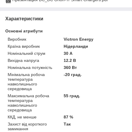
Характеристики
Основні атрибути
Виробник
Victron Energy
Країна виробник
Нідерланди
Номінальний струм
30 А
Вихідна напруга
12.2 В
Номінальна потужність
360 Вт
Мінімальна робоча
-20 град.
температура
навколишнього
середовища
Максимальна робоча
55 град.
температура
навколишнього
середовища
ККД, не менше
87 %
Захист від короткого
Так
замикання