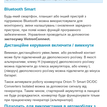
Bluetooth Smart
Будь-який смартфон, планшет або інший пристрій з
підтримкою Bluetooth можна використовувати для
моніторингу, зміни налаштувань і оновлення зарядного
пристрою, при появі нових функцій програмного
забезпечення. Управління проводиться за допомогою
застосунку VictronConnect.
Дистанційне керування включити / вимкнути
Вимикач дистанційного увімк./вимк. або релейний контакт
може бути підключений до двополюсного роз'єму. В якості
альтернативи, клему H (праворуч) двополюсного роз'єму
можна підключити до плюса акумулятора, або клему L
(ліворуч) двополюсного роз'єму можна підключити до мінуса
батареї.
Також активувати роботу конвертора Orion-Tr Smart DC/DC
Converters Isolated можна за допомогою сигналу від
генератора. Таким чином, стартерний акумулятор в ланцюзі
не буде розряджатися, конвертер буде функціонувати тільки
при працюючому генераторі (альтернаторі).
Підходить для використання в автомобілях з