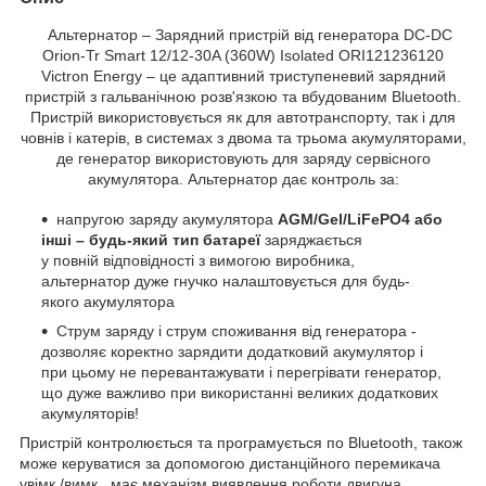
Альтернатор – Зарядний пристрій від генератора DC-DC
Orion-Tr Smart 12/12-30A (360W) Isolated ORI121236120
Victron Energy – це адаптивний триступеневий зарядний
пристрій з гальванічною розв'язкою та вбудованим Bluetooth.
Пристрій використовується як для автотранспорту, так і для
човнів і катерів, в системах з двома та трьома акумуляторами,
де генератор використовують для заряду сервісного
акумулятора. Альтернатор дає контроль за:
напругою заряду акумулятора
AGM/Gel/LiFePO4 або
інші – будь-який тип батареї
заряджається
у повній відповідності з вимогою виробника,
альтернатор дуже гнучко налаштовується для будь-
якого акумулятора
Струм заряду і струм споживання від генератора -
дозволяє коректно зарядити додатковий акумулятор і
при цьому не перевантажувати і перегрівати генератор,
що дуже важливо при використанні великих додаткових
акумуляторів!
Пристрій контролюється та програмується по Bluetooth, також
може керуватися за допомогою дистанційного перемикача
увімк./вимк., має механізм виявлення роботи двигуна.