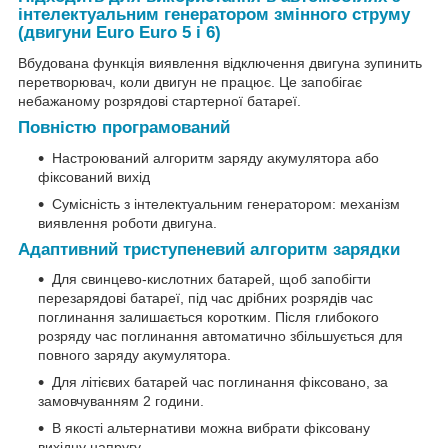
інтелектуальним генератором змінного струму
(двигуни Euro Euro 5 і 6)
Вбудована функція виявлення відключення двигуна зупинить
перетворювач, коли двигун не працює. Це запобігає
небажаному розрядові стартерної батареї.
Повністю програмований
Настроюваний алгоритм заряду акумулятора або
фіксований вихід
Сумісність з інтелектуальним генератором: механізм
виявлення роботи двигуна.
Адаптивний триступеневий алгоритм зарядки
Для свинцево-кислотних батарей, щоб запобігти
перезарядові батареї, під час дрібних розрядів час
поглинання залишається коротким. Після глибокого
розряду час поглинання автоматично збільшується для
повного заряду акумулятора.
Для літієвих батарей час поглинання фіксовано, за
замовчуванням 2 години.
В якості альтернативи можна вибрати фіксовану
вихідну напругу.