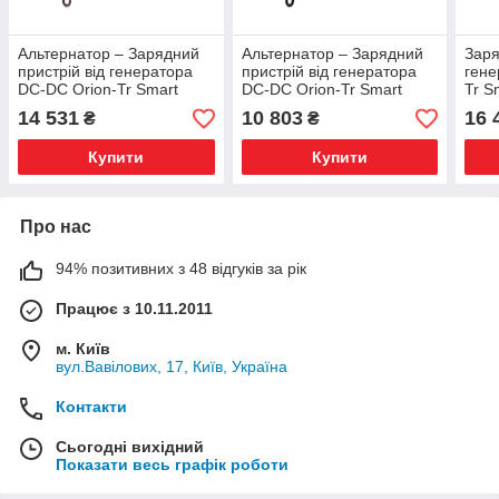
Альтернатор – Зарядний
Альтернатор – Зарядний
Заря
пристрій від генератора
пристрій від генератора
гене
DC-DC Orion-Tr Smart
DC-DC Orion-Tr Smart
Tr S
12/24V-15A ORI122436140
12/12-18A (220W) Isolated
Isol
14 531
10 803
16 
₴
₴
Victron Energy
ORI121222120
Купити
Купити
Про нас
94% позитивних з 48 відгуків за рік
Працює з 10.11.2011
м. Київ
вул.Вавілових, 17, Київ, Україна
Контакти
Сьогодні вихідний
Показати весь графік роботи