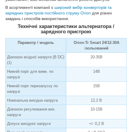
В асортименті компанії є
широкий вибір конверторів та
зарядних пристроїв постійного струму Orion
для різних
завдань і способів використання.
Технічні характеристики альтернатора /
зарядного пристрою
Параметр / модель
Orion-Tr Smart 24/12-30A
ізольований
Діапазон вхідної напруги (В DC)
20-35В
(1)
Нижній поріг для вимк. по
14В
напрузі
Нижній поріг перезапуску по
15В
напрузі
Номінальна вихідна напруга
12,2 В
Діапазон регулювання вих.
10-15В
напруги
Допуск вихідної напруги
+/- 0,2 В