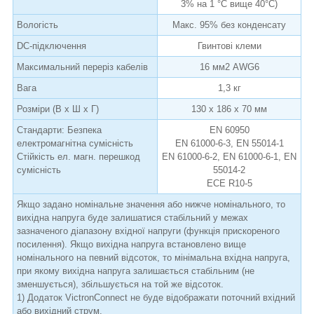
3% на 1 °C вище 40°C)
Вологість
Макс. 95% без конденсату
DC-підключення
Гвинтові клеми
Максимальний переріз кабелів
16 мм2 AWG6
Вага
1,3 кг
Розміри (В x Ш x Г)
130 x 186 x 70 мм
Стандарти: Безпека
EN 60950
електромагнітна сумісність
EN 61000-6-3, EN 55014-1
Стійкість ел. магн. перешкод
EN 61000-6-2, EN 61000-6-1, EN
сумісність
55014-2
ECE R10-5
Якщо задано номінальне значення або нижче номінального, то
вихідна напруга буде залишатися стабільний у межах
зазначеного діапазону вхідної напруги (функція прискореного
посилення). Якщо вихідна напруга встановлено вище
номінального на певний відсоток, то мінімальна вхідна напруга,
при якому вихідна напруга залишається стабільним (не
зменшується), збільшується на той же відсоток.
1) Додаток VictronConnect не буде відображати поточний вхідний
або вихідний струм.