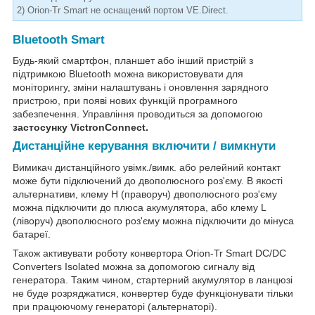
2) Orion-Tr Smart не оснащений портом VE.Direct.
Bluetooth Smart
Будь-який смартфон, планшет або інший пристрій з
підтримкою Bluetooth можна використовувати для
моніторингу, зміни налаштувань і оновлення зарядного
пристрою, при появі нових функцій програмного
забезпечення. Управління проводиться за допомогою
застосунку VictronConnect.
Дистанційне керування включити / вимкнути
Вимикач дистанційного увімк./вимк. або релейний контакт
може бути підключений до двополюсного роз'єму. В якості
альтернативи, клему H (праворуч) двополюсного роз'єму
можна підключити до плюса акумулятора, або клему L
(ліворуч) двополюсного роз'єму можна підключити до мінуса
батареї.
Також активувати роботу конвертора Orion-Tr Smart DC/DC
Converters Isolated можна за допомогою сигналу від
генератора. Таким чином, стартерний акумулятор в ланцюзі
не буде розряджатися, конвертер буде функціонувати тільки
при працюючому генераторі (альтернаторі).