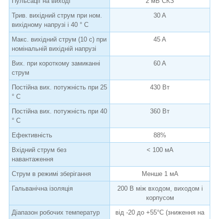
Пульсації на виході
2 мВ СКЗ
Трив. вихідний струм при ном.
30 A
вихідному напрузі і 40 ° C
Макс. вихідний струм (10 с) при
45 A
номінальній вихідній напрузі
Вих. при короткому замиканні
60 A
струм
Постійна вих. потужність при 25
430 Вт
° C
Постійна вих. потужність при 40
360 Вт
° C
Ефективність
88%
Вхідний струм без
< 100 мА
навантаження
Струм в режимі зберігання
Менше 1 мА
Гальванічна ізоляція
200 В між входом, виходом і
корпусом
Діапазон робочих температур
від -20 до +55°C (зниження на