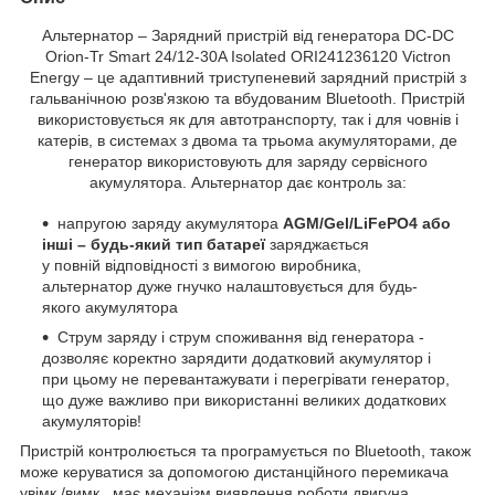
Альтернатор – Зарядний пристрій від генератора DC-DC
Orion-Tr Smart 24/12-30A Isolated ORI241236120 Victron
Energy – це адаптивний триступеневий зарядний пристрій з
гальванічною розв'язкою та вбудованим Bluetooth. Пристрій
використовується як для автотранспорту, так і для човнів і
катерів, в системах з двома та трьома акумуляторами, де
генератор використовують для заряду сервісного
акумулятора. Альтернатор дає контроль за:
напругою заряду акумулятора
AGM/Gel/LiFePO4 або
інші – будь-який тип батареї
заряджається
у повній відповідності з вимогою виробника,
альтернатор дуже гнучко налаштовується для будь-
якого акумулятора
Струм заряду і струм споживання від генератора -
дозволяє коректно зарядити додатковий акумулятор і
при цьому не перевантажувати і перегрівати генератор,
що дуже важливо при використанні великих додаткових
акумуляторів!
Пристрій контролюється та програмується по Bluetooth, також
може керуватися за допомогою дистанційного перемикача
увімк./вимк., має механізм виявлення роботи двигуна.