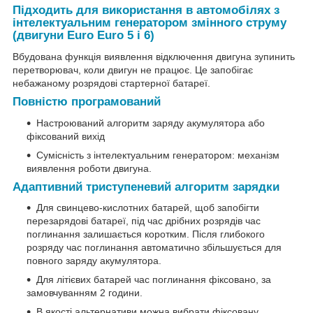
Підходить для використання в автомобілях з
інтелектуальним генератором змінного струму
(двигуни Euro Euro 5 і 6)
Вбудована функція виявлення відключення двигуна зупинить
перетворювач, коли двигун не працює. Це запобігає
небажаному розрядові стартерної батареї.
Повністю програмований
Настроюваний алгоритм заряду акумулятора або
фіксований вихід
Сумісність з інтелектуальним генератором: механізм
виявлення роботи двигуна.
Адаптивний триступеневий алгоритм зарядки
Для свинцево-кислотних батарей, щоб запобігти
перезарядові батареї, під час дрібних розрядів час
поглинання залишається коротким. Після глибокого
розряду час поглинання автоматично збільшується для
повного заряду акумулятора.
Для літієвих батарей час поглинання фіксовано, за
замовчуванням 2 години.
В якості альтернативи можна вибрати фіксовану