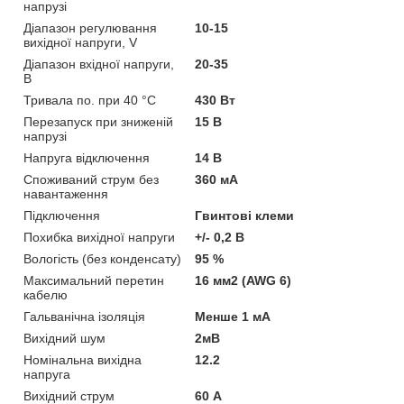
напрузі
Діапазон регулювання
10-15
вихідної напруги, V
Діапазон вхідної напруги,
20-35
В
Тривала по. при 40 °C
430 Вт
Перезапуск при зниженій
15 В
напрузі
Напруга відключення
14 В
Споживаний струм без
360 мА
навантаження
Підключення
Гвинтові клеми
Похибка вихідної напруги
+/- 0,2 В
Вологість (без конденсату)
95 %
Максимальний перетин
16 мм2 (AWG 6)
кабелю
Гальванічна ізоляція
Менше 1 мА
Вихідний шум
2мВ
Номінальна вихідна
12.2
напруга
Вихідний струм
60 А