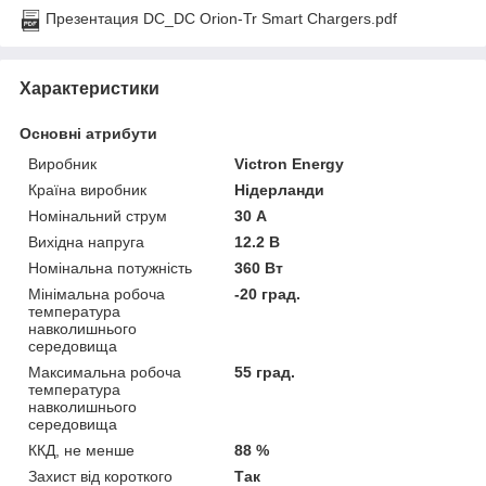
Презентация DC_DC Orion-Tr Smart Chargers.pdf
Характеристики
Основні атрибути
Виробник
Victron Energy
Країна виробник
Нідерланди
Номінальний струм
30 А
Вихідна напруга
12.2 В
Номінальна потужність
360 Вт
Мінімальна робоча
-20 град.
температура
навколишнього
середовища
Максимальна робоча
55 град.
температура
навколишнього
середовища
ККД, не менше
88 %
Захист від короткого
Так