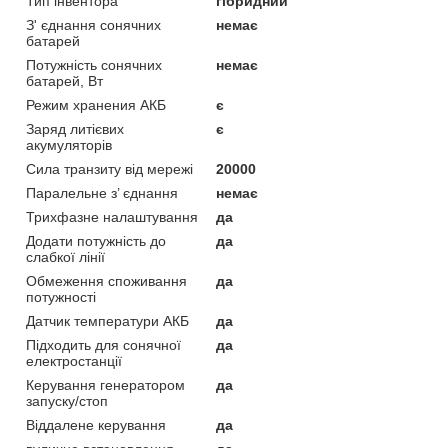
Тип інвентора
гібридний
З' єднання сонячних
немає
батарей
Потужність сонячних
немає
батарей, Вт
Режим хранения АКБ
є
Заряд литієвих
є
акумуляторів
Сила транзиту від мережі
20000
Паралельне з’ єднання
немає
Трихфазне налаштування
да
Додати потужність до
да
слабкої лінії
Обмеження споживання
да
потужності
Датчик температури АКБ
да
Підходить для сонячної
да
електростанції
Керування генератором
да
запуску/стоп
Віддалене керування
да