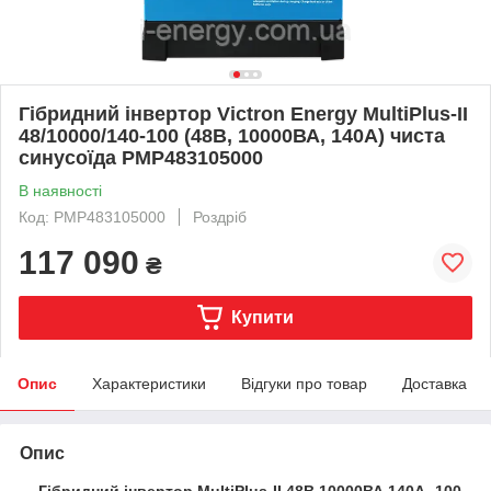
Гібридний інвертор Victron Energy MultiPlus-II
48/10000/140-100 (48В, 10000ВА, 140А) чиста
синусоїда PMP483105000
В наявності
Код: PMP483105000
Роздріб
117 090
₴
Купити
Опис
Характеристики
Відгуки про товар
Доставка
Опис
Гібридний інвертор MultiPlus-II 48В 10000ВА 140А -100