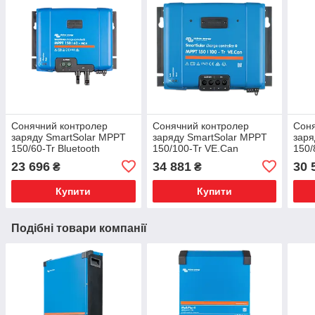
Сонячний контролер
Сонячний контролер
Соня
заряду SmartSolar MPPT
заряду SmartSolar MPPT
заря
150/60-Tr Bluetooth
150/100-Tr VE.Can
150/
SCC115060210 Victron
Bluetooth SCC115110411
Blue
23 696
34 881
30 
₴
₴
Energy 150В 60А
Victron Energy 150В 100А
Vict
Купити
Купити
Подібні товари компанії