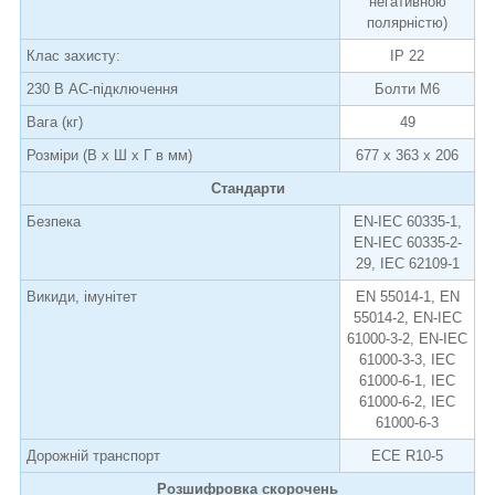
негативною
полярністю)
Клас захисту:
IP 22
230 В AC-підключення
Болти M6
Вага (кг)
49
Розміри (В х Ш х Г в мм)
677 x 363 x 206
Стандарти
Безпека
EN-IEC 60335-1,
EN-IEC 60335-2-
29, IEC 62109-1
Викиди, імунітет
EN 55014-1, EN
55014-2, EN-IEC
61000-3-2, EN-IEC
61000-3-3, IEC
61000-6-1, IEC
61000-6-2, IEC
61000-6-3
Дорожній транспорт
ECE R10-5
Розшифровка скорочень