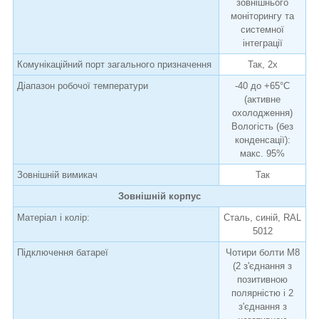
зовнішнього
моніторингу та
системної
інтеграції
Комунікаційний порт загального призначення
Так, 2x
Діапазон робочої температури
-40 до +65°C
(активне
охолодження)
Вологість (без
конденсації):
макс. 95%
Зовнішній вимикач
Так
Зовнішній корпус
Матеріал і колір:
Сталь, синій, RAL
5012
Підключення батареї
Чотири болти M8
(2 з'єднання з
позитивною
полярністю і 2
з'єднання з