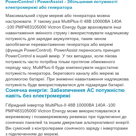
PowerControl і PowerAssist - Збільшення потужності
електромережі або генератора
Максимальний струм мережі або генератора можна
настроювати. У такому разі MultiPlus-II 48В 10000ВА 140А
-100 PMP483105000 Victron Energy буде враховувати інші
навантаження змінного струму і використовувати надлишкову
потужність для зарядки акумулятора, таким чином
запобігаючи перевантаженню генератора або мережі
(функція PowerControl). PowerAssist переносить принцип
PowerControl в інший вимір. У тих випадках, коли пікова
потужність часто потрібна тільки протягом обмеженого
періоду часу, MultiPlus-II буде компенсувати недостатню
потужність генератора, берегового каналу або мережі за
допомогою батареї. При зниженні навантаження надлишкова
потужність буде використовуватися для підзарядки батареї.
Сонячна енергія: Забезпечення АС потужністю
навіть без електромережі
Гібридний інвертор MultiPlus-II 48В 10000ВА 140А -100
PMP483105000 Victron Energy може використовуватися в
мережевому і позамережевому режимах при підключенні до
сонячних панелей та іншим джерелам альтернативної енергії.
Він сумісний з контролерами сонячного заряду і інверторами
з підключенням до мережі.