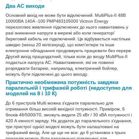
Два АС виходи
Основний вихід не може бути відключений. MultiPlus-II 48В
10000ВА 140А -100 PMP483105000 Victron Energy
перехоплює живлення підключених до нього навантажень у
разі зникнення напруги в мережі або коли генератор/
береговий кабель не підключений. Це відбувається настільки
швидко (менш 20 мілісекунд), що комп'ютери та інше
електронне обладнання продовжують працювати без перерв.
Другий вихід працездатний, тільки коли до входу MultiPlus-II
подається напруга АС. Навантаження, які не повинні
розряджати батарею, наприклад, електричний бойлер,
можуть бути підключені до цього виходу.
Практично необмежена потужність завдяки
паралельній і трифазній роботі (недоступно для
моделей на 8 і 10 К)
До 6 пристроїв Multi можна з'єднати паралельно для
отримання більш високій вихідної потужності. Приміром, 6
блоків 48/5000/70, зможуть видати 25 кВт / 30 кВА потужності і
420 А ємності заряду. На додаток до паралельного з'єднання,
три пристрої однієї моделі можуть бути налаштовані на
трифазний вихід. Але це ще не все: до 6 установок з трьох
приладів можуть бути паралельно підключені для