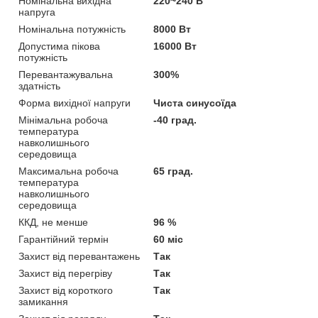
Номінальна вихідна
220~240 В
напруга
Номінальна потужність
8000 Вт
Допустима пікова
16000 Вт
потужність
Перевантажувальна
300%
здатність
Форма вихідної напруги
Чиста синусоїда
Мінімальна робоча
-40 град.
температура
навколишнього
середовища
Максимальна робоча
65 град.
температура
навколишнього
середовища
ККД, не менше
96 %
Гарантійний термін
60 міс
Захист від перевантажень
Так
Захист від перегріву
Так
Захист від короткого
Так
замикання