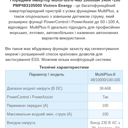
PMP483105000 Victron Energy
- це багатофункційний
інвертор/зарядний пристрій з усіма функціями MultiPlus, а
також опціонально з зовнішнім датчиком струму, який
розширює функції PowerControl і PowerAssist до 50 і 100 А,
відповідно. MultiPlus-II ідеально підходить для професійних
морських, яхтових, автомобільних і наземних автономних
варіантів використання.
Він також має вбудовану функцію захисту від сегментування
мережі і розширений список країнових дозволів для
застосування ESS. Можливі кілька конфігурацій системи.
Технічні характеристики
Параметр / модель
MultiPlus-II
48/10000/140-100
Діапазон вхідної напруги (В DC)
38-66В
PowerControl і PowerAssist
Так
Перемикач передачі (А)
100
Максимальне вхідний змін. струм (А)
100
Вихідна напруга
Вихід 230 В AC ±