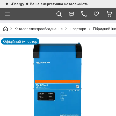
❖ i-Energy ❖ Ваша енергетична незалежність
Каталог електрообладнання
Інвертори
Гібридний ін
Офіційний імпортер