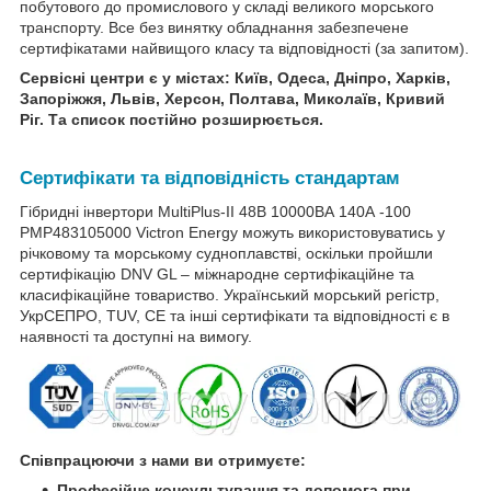
побутового до промислового у складі великого морського
транспорту. Все без винятку обладнання забезпечене
сертифікатами найвищого класу та відповідності (за запитом).
Сервісні центри є у містах: Київ, Одеса, Дніпро, Харків,
Запоріжжя, Львів, Херсон, Полтава, Миколаїв, Кривий
Ріг. Та список постійно розширюється.
Сертифікати та відповідність стандартам
Гібридні інвертори MultiPlus-II 48В 10000ВА 140А -100
PMP483105000 Victron Energy можуть використовуватись у
річковому та морському судноплавстві, оскільки пройшли
сертифікацію DNV GL – міжнародне сертифікаційне та
класифікаційне товариство. Український морський регістр,
УкрСЕПРО, TUV, CE та інші сертифікати та відповідності є в
наявності та доступні на вимогу.
Співпрацюючи з нами ви отримуєте:
Професійне консультування та допомога при