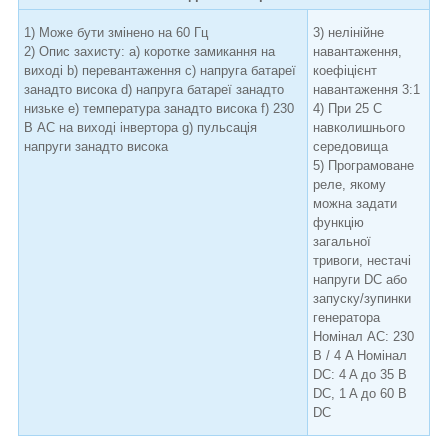
1) Може бути змінено на 60 Гц
3) нелінійне
2) Опис захисту: а) коротке замикання на
навантаження,
виході b) перевантаження c) напруга батареї
коефіцієнт
занадто висока d) напруга батареї занадто
навантаження 3:1
низьке e) температура занадто висока f) 230
4) При 25 C
В АС на виході інвертора g) пульсація
навколишнього
напруги занадто висока
середовища
5) Програмоване
реле, якому
можна задати
функцію
загальної
тривоги, нестачі
напруги DC або
запуску/зупинки
генератора
Номінал АС: 230
В / 4 A Номінал
DC: 4 A до 35 В
DC, 1 A до 60 В
DC