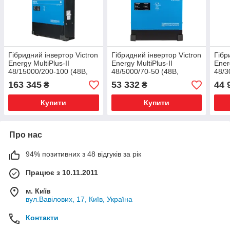
Гібридний інвертор Victron
Гібридний інвертор Victron
Гібр
Energy MultiPlus-II
Energy MultiPlus-II
Ener
48/15000/200-100 (48В,
48/5000/70-50 (48В,
48/3
15000ВА, 200А) чиста
5000ВА, 70А) чиста
3000
163 345
53 332
44 
₴
₴
синусоїда PMP483150000
синусоїда PMP482505012
син
Купити
Купити
Про нас
94% позитивних з 48 відгуків за рік
Працює з 10.11.2011
м. Київ
вул.Вавілових, 17, Київ, Україна
Контакти