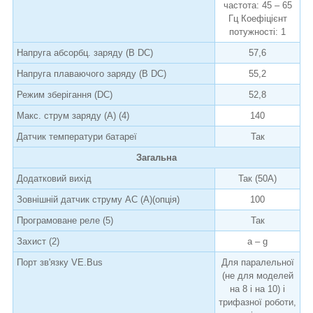
частота: 45 – 65
Гц Коефіцієнт
потужності: 1
Напруга абсорбц. заряду (В DC)
57,6
Напруга плаваючого заряду (В DC)
55,2
Режим зберігання (DC)
52,8
Макс. струм заряду (А) (4)
140
Датчик температури батареї
Так
Загальна
Додатковий вихід
Так (50А)
Зовнішній датчик струму AC (А)(опція)
100
Програмоване реле (5)
Так
Захист (2)
a – g
Порт зв'язку VE.Bus
Для паралельної
(не для моделей
на 8 і на 10) і
трифазної роботи,