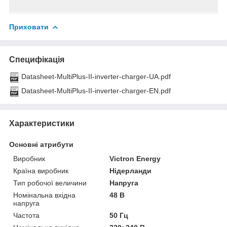
Приховати
Специфікація
Datasheet-MultiPlus-II-inverter-charger-UA.pdf
Datasheet-MultiPlus-II-inverter-charger-EN.pdf
Характеристики
Основні атрибути
Виробник
Victron Energy
Країна виробник
Нідерланди
Тип робочої величини
Напруга
Номінальна вхідна
48 В
напруга
Частота
50 Гц