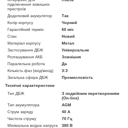
підключення зовнішніх
пристроїв
Додатковий акумулятор
Так
Колір корпусу
Чорний
Гарантійний термін
60 міс
Стан
Новий
Матеріал корпусу
Метал
Застосування ДБЖ
Універсальне
Розташування АКБ
Зовнішня
Паралельна робота
Да
Кількість фаз (вхід/вихід)
3:3
Загальна сфера ДБЖ
Промисловість
Технічні характеристики
Тип ДБЖ
З подвійним перетворенням
(On-line)
Тип акумулятора
AGM
Струм заряду
40 А
Частота струму
70 Гц
Мінімальна вхідна напруга
380 В