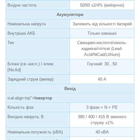
Вхідна частота
50/60 ±2/4% (виборчно)
Акумулятори
Номінальна напруга
Залежить від кількості батарей
Внутрішні АКБ
Тільки зовнішні
Тип
Свинцево-кислотні/нікель-
кадмієві/літієві (Lead-
Acid/NiCad/Lithium)
Блоки (св.-кисл.) / елем.
Гнучкий: 30...50
[NicAd]
Зарядний струм (ампер)
40 А
Вихід
ical-align:top">
Інвертор
Кількість фаз
3 фази + N + PE
Вихідна напруга, В
380 / 400 / 415 В змінного
струму ±1%
Номінальна потужність (кВА)
40 кВА