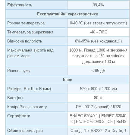
Ефективність
99,4%
Експлуатаційні характеристики
Робоча температура
0-40 °C (без втрати потужності)
Температура збереження
-40 - 70°C
Відносна вологість
0%-95% (без конденсації)
Максимальна висота над
1000 м. Понад 1000 м зниження
рівнем моря
потужності на 1% на якісних
додаткових 100 м
Рівень шуму
< 65 дБ
Інше
Розміри, В х Ш х В (мм)
520 x 800 x 1700 мм
Вага (кг)
80 кг
Колір/ Рівень захисту
RAL 9017 (чорний) / IP20
Сертифікати
EN/IEC 62040-1 | EN/IEC 62040-
2 | EN/IEC 62040-3 | CE | RoHS
Обмін інформацією
Станд. 1 x RS232, 2 x Dry In, 1