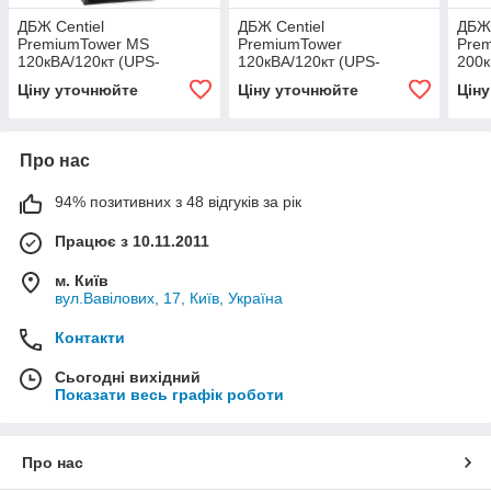
ДБЖ Centiel
ДБЖ Centiel
ДБЖ 
PremiumTower MS
PremiumTower
Pre
120кВА/120кт (UPS-
120кВА/120кт (UPS-
200к
PT120-E40-F0-MS)
PT120-E30-F0)
PT2
Ціну уточнюйте
Ціну уточнюйте
Цін
Про нас
94% позитивних з 48 відгуків за рік
Працює з 10.11.2011
м. Київ
вул.Вавілових, 17, Київ, Україна
Контакти
Сьогодні вихідний
Показати весь графік роботи
Про нас