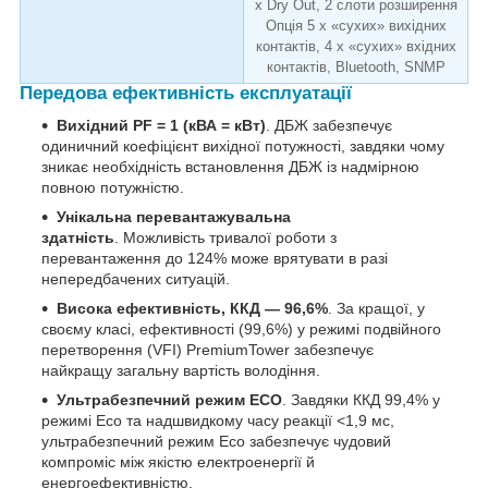
x Dry Out, 2 слоти розширення
Опція 5 x «сухих» вихідних
контактів, 4 x «сухих» вхідних
контактів, Bluetooth, SNMP
Передова ефективність експлуатації
Вихідний PF = 1 (кВА = кВт)
. ДБЖ забезпечує
одиничний коефіцієнт вихідної потужності, завдяки чому
зникає необхідність встановлення ДБЖ із надмірною
повною потужністю.
Унікальна перевантажувальна
здатність
. Можливість тривалої роботи з
перевантаження до 124% може врятувати в разі
непередбачених ситуацій.
Висока ефективність, ККД — 96,6%
. За кращої, у
своєму класі, ефективності (99,6%) у режимі подвійного
перетворення (VFI) PremiumTower забезпечує
найкращу загальну вартість володіння.
Ультрабезпечний режим EСО
. Завдяки ККД 99,4% у
режимі Eco та надшвидкому часу реакції <1,9 мс,
ультрабезпечний режим Eco забезпечує чудовий
компроміс між якістю електроенергії й
енергоефективністю.