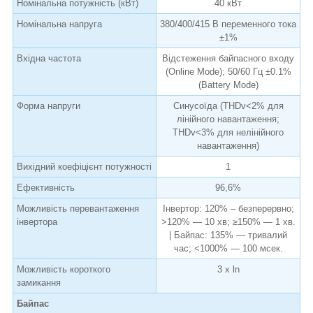
Номінальна потужність (кВт)
40 кВт
Номінальна напруга
380/400/415 В переменного тока
±1%
Вхідна частота
Відстеження байпасного входу
(Online Mode); 50/60 Гц ±0.1%
(Battery Mode)
Форма напруги
Синусоїда (THDv<2% для
лінійного навантаження;
THDv<3% для нелінійного
навантаження)
Вихідний коефіцієнт потужності
1
Ефективність
96,6%
Можливість перевантаження
Інвертор: 120% – безперервно;
інвертора
>120% — 10 хв; ≥150% — 1 хв.
| Байпас: 135% — тривалий
час; <1000% — 100 мсек.
Можливість короткого
3 x ln
замикання
Байпас