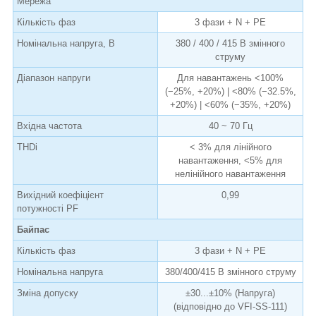
Мережа
Кількість фаз
3 фази + N + PE
Номінальна напруга, В
380 / 400 / 415 В змінного
струму
Діапазон напруги
Для навантажень <100%
(−25%, +20%) | <80% (−32.5%,
+20%) | <60% (−35%, +20%)
Вхідна частота
40 ~ 70 Гц
THDi
< 3% для лінійного
навантаження, <5% для
нелінійного навантаження
Вихідний коефіцієнт
0,99
потужності PF
Байпас
Кількість фаз
3 фази + N + PE
Номінальна напруга
380/400/415 В змінного струму
Зміна допуску
±30...±10% (Напруга)
(відповідно до VFI-SS-111)