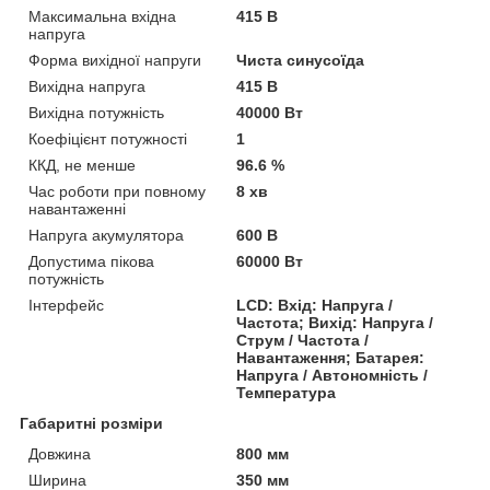
Максимальна вхідна
415 В
напруга
Форма вихідної напруги
Чиста синусоїда
Вихідна напруга
415 В
Вихідна потужність
40000 Вт
Коефіцієнт потужності
1
ККД, не менше
96.6 %
Час роботи при повному
8 хв
навантаженні
Напруга акумулятора
600 В
Допустима пікова
60000 Вт
потужність
Інтерфейс
LCD: Вхід: Напруга /
Частота; Вихід: Напруга /
Струм / Частота /
Навантаження; Батарея:
Напруга / Автономність /
Температура
Габаритні розміри
Довжина
800 мм
Ширина
350 мм