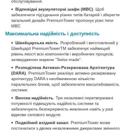
обслуговування.
Відповідні акумуляторні шафи (MBC)
. Щоб
забезпечити під'єднання різних типів батарей і зберегти
загальний дизайн PremiumTower пропонує різні типи
MBC.
Максимальна надійність і доступність
Швейцарська якість
. Розроблений і виготовлений у
Швейцарії PremiumTowerTM забезпечує найвищий
рівень якості всіх компонентів і виробничих процесів,
затверджених маркою "Swiss made".
Розподілена Активно-Резервована Архітектура
(DARA)
. PremiumTower реалізує активно-резервовану
архітектуру DARA з необмеженою кількістю
паралельних блоків, щоб забезпечити масштабованість
системи.
Висока надійність
. Три незалежні перетворювачі
потужності підвищують надійність системи та
забезпечують безперервність живлення навіть у разі
відмови силового модуля.
Подвійний вхідний канал
. PremiumTower може
постачатися з двома незалежними джерелами змінного