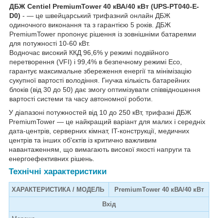
ДБЖ Centiel PremiumTower 40 кВА/40 кВт (UPS-PT040-E-
D0)
- — це швейцарський трифазний онлайн ДБЖ
одиночного виконання та з гарантією 5 років. ДБЖ
PremiumTower пропонує рішення із зовнішніми батареями
для потужності 10-60 кВт.
Водночас високий ККД 96,6% у режимі подвійного
перетворення (VFI) і 99,4% в безпечному режимі Eco,
гарантує максимальне збереження енергії та мінімізацію
сукупної вартості володіння. Гнучка кількість батарейних
блоків (від 30 до 50) дає змогу оптимізувати співвідношення
вартості системи та часу автономної роботи.
У діапазоні потужностей від 10 до 250 кВт, трифазні ДБЖ
PremiumTower — це найкращий варіант для малих і середніх
дата-центрів, серверних кімнат, IT-конструкції, медичних
центрів та інших об'єктів із критично важливим
навантаженням, що вимагають високої якості напруги та
енергоефективних рішень.
Технічні характеристики
ХАРАКТЕРИСТИКА / МОДЕЛЬ
PremiumTower 40 кВА/40 кВт
Вхід