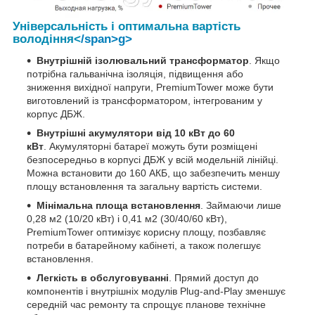
Універсальність і оптимальна вартість
володіння
<
/span>g>
Внутрішній ізолювальний трансформатор
. Якщо
потрібна гальванічна ізоляція, підвищення або
зниження вихідної напруги, PremiumTower може бути
виготовлений із трансформатором, інтегрованим у
корпус ДБЖ.
Внутрішні акумулятори від 10 кВт до 60
кВт
. Акумуляторні батареї можуть бути розміщені
безпосередньо в корпусі ДБЖ у всій модельній лінійці.
Можна встановити до 160 АКБ, що забезпечить меншу
площу встановлення та загальну вартість системи.
Мінімальна площа встановлення
. Займаючи лише
0,28 м2 (10/20 кВт) і 0,41 м2 (30/40/60 кВт),
PremiumTower оптимізує корисну площу, позбавляє
потреби в батарейному кабінеті, а також полегшує
встановлення.
Легкість в обслуговуванні
. Прямий доступ до
компонентів і внутрішніх модулів Plug-and-Play зменшує
середній час ремонту та спрощує планове технічне