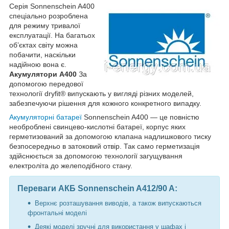
Серія Sonnenschein A400
спеціально розроблена
для режиму тривалої
експлуатації. На багатьох
об’єктах світу можна
побачити, наскільки
надійною вона є.
Акумулятори A400
За
допомогою передової
технології dryfit® випускають у вигляді різних моделей,
забезпечуючи рішення для кожного конкретного випадку.
Акумуляторні батареї
Sonnenschein A400 — це повністю
необроблені свинцево-кислотні батареї, корпус яких
герметизований за допомогою клапана надлишкового тиску
безпосередньо в затоковий отвір. Так само герметизація
здійснюється за допомогою технології загущування
електроліта до желеподібного стану.
Переваги АКБ Sonnenschein A412/90 A:
Верхнє розташування виводів, а також випускаються
фронтальні моделі
Деякі моделі зручні для використання у шафах і