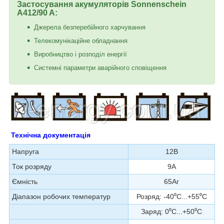
Застосування акумуляторів Sonnenschein
A412/90 A:
Джерела безперебійного харчування
Телекомунікаційне обладнання
Виробництво і розподіл енергії
Системні параметри аварійного сповіщення
Технічна документація
Напруга
12В
Ток розряду
9А
Ємність
65Аг
Діапазон робочих температур
Розряд: -40⁰С...+55⁰С
Заряд: 0⁰С...+50⁰С