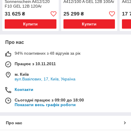
Sonnenschein A412/120
A412/100 A GEL 12В 100Аг
A412
F10 GEL 12В 120Аг
31 625
25 299
17 
₴
₴
Купити
Купити
Про нас
94% позитивних з 48 відгуків за рік
Працює з 10.11.2011
м. Київ
вул.Вавілових, 17, Київ, Україна
Контакти
Сьогодні працює з 09:00 до 18:00
Показати весь графік роботи
Про нас