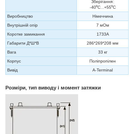
Зберігання:
-40⁰С...+55⁰С
Виробництво
Німеччина
Внутрішній опір
7 мОм
Коротке замикання
1733А
Габарити Д*Ш*В
286*269*208 мм
Вага
33 кг
Корпус
Поліпропілен
Вивід
A-Terminal
Розміри, тип виводу і момент затяжки