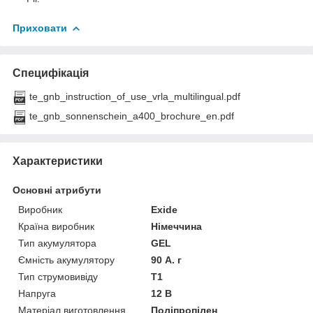
Приховати
Специфікація
te_gnb_instruction_of_use_vrla_multilingual.pdf
te_gnb_sonnenschein_a400_brochure_en.pdf
Характеристики
Основні атрибути
Виробник
Exide
Країна виробник
Німеччина
Тип акумулятора
GEL
Ємність акумулятору
90 А. г
Тип струмовивіду
T1
Напруга
12 В
Матеріал виготовлення
Поліпропілен