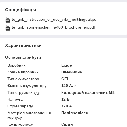
Специфікація
te_gnb_instruction_of_use_vrla_multilingual.pdf
te_gnb_sonnenschein_a400_brochure_en.pdf
Характеристики
Основні атрибути
Виробник
Exide
Країна виробник
Німеччина
Тип акумулятора
GEL
Ємність акумулятору
120 А. г
Тип струмовивіду
Кольцевой наконечник M8
Напруга
12 В
Струм заряду
770 А
Матеріал виготовлення
Поліпропілен
корпусу
Колір корпусу
Сірий