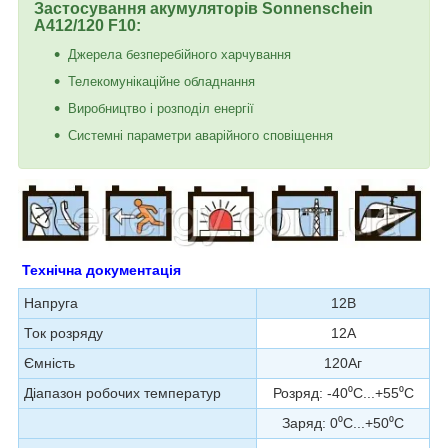
Застосування акумуляторів Sonnenschein
A412/120 F10:
Джерела безперебійного харчування
Телекомунікаційне обладнання
Виробництво і розподіл енергії
Системні параметри аварійного сповіщення
Технічна документація
Напруга
12В
Ток розряду
12А
Ємність
120Аг
Діапазон робочих температур
Розряд: -40⁰С...+55⁰С
Заряд: 0⁰С...+50⁰С