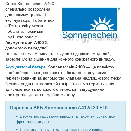
Серія Sonnenschein A400
спеціально розроблена
для режиму тривалої
експлуатації. На багатьох
об’єктах світу можна
побачити, наскільки
надійною вона є.
Акумулятори A400
За
допомогою передової
технології dryfit® випускають у вигляді різних моделей,
забезпечуючи рішення для кожного конкретного випадку.
Акумуляторні батареї
Sonnenschein A400 — це повністю
необроблені свинцево-кислотні батареї, корпус яких
герметизований за допомогою клапана надлишкового тиску
безпосередньо в затоковий отвір. Так само герметизація
здійснюється за допомогою технології загущування
електроліта до желеподібного стану.
Переваги АКБ Sonnenschein A412/120 F10:
Верхнє розташування виводів, а також випускаються
фронтальні моделі
Деякі моделі зручні для використання у шафах і