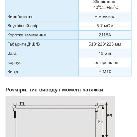
Зберігання:
-40⁰С...+55⁰С
Виробництво
Німеччина
Внутрішній опір
5.7 мОм
Коротке замикання
2118А
Габарити Д*Ш*В
513*223*223 мм
Вага
49,5 кг
Корпус
Поліпропілен
Вивід
F-M10
Розміри, тип виводу і момент затяжки