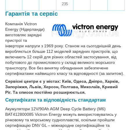
235
Гарантія та сервіс
Компанія Victron
Energy (Нідерланди)
виготовляє зарядні
пристрої та
інвертори напруги з 1969 року. Станом на сьогоднішній день
виробляється більше 112 моделей зарядних пристроїв, що
включають 12 серій для різних областей застосування, від
побутового до промислового у складі великого морського
транспорту. Все без винятку обладнання забезпечене
сертифікатами найвищого класу та відповідності (за запитом).
Сервісні центри є у містах: Київ, Одеса, Дніпро, Харків,
Запоріжжя, Львів, Херсон, Полтава, Миколаїв, Кривий
Ріг. Та список постійно розширюється.
Сертифікати та відповідність стандартам
Акумулятори 12V/90Ah AGM Deep Cycle Battery (M6)
BAT412800085 Victron Energy можуть використовуватись у
річковому та морському судноплавстві, оскільки пройшли
сертифікацію DNV GL – міжнародне сертифікаційне та