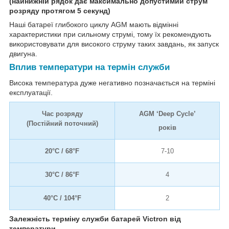
(найнижній рядок дає максимально допустимий струм
розряду протягом 5 секунд)
Наші батареї глибокого циклу AGM мають відмінні
характеристики при сильному струмі, тому їх рекомендують
використовувати для високого струму таких завдань, як запуск
двигуна.
Вплив температури на термін служби
Висока температура дуже негативно позначається на терміні
експлуатації.
Час розряду
AGM ‘Deep Cycle’
(Постійний поточний)
років
20°C / 68°F
7-10
30°C / 86°F
4
40°C / 104°F
2
Залежність терміну служби батарей Victron від
температури