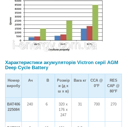
Характеристики акумуляторів Victron серії AGM
Deep Cycle Battery
Номер
Ач
В
Розмір
Вага кг
CCA @
RES
виробу
и (д х
0°F
CAP @
ш х в)
80°F
BAT406
240
6
320 x
31
700
270
225084
176 x
247