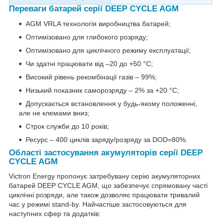
Переваги батарей серії DEEP CYCLE AGM
AGM VRLA технологія виробництва батарей;
Оптимізовано для глибокого розряду;
Оптимізовано для циклічного режиму експлуатації;
Чи здатні працювати від –20 до +50 °С;
Високий рівень рекомбінації газів – 99%;
Низький показник саморозряду – 2% за +20 °С;
Допускається встановлення у будь-якому положенні,
але не клемами вниз;
Строк служби до 10 років;
Ресурс – 400 циклів заряду/розряду за DOD=80%.
Області застосування акумуляторів серії DEEP
CYCLE AGM
Victron Energy пропонує затребувану серію акумуляторних
батарей DEEP CYCLE AGM, що забезпечує спрямовану часті
циклічні розряди, але також дозволяє працювати тривалий
час у режимі stand-by. Найчастіше застосовуються для
наступних сфер та додатків: