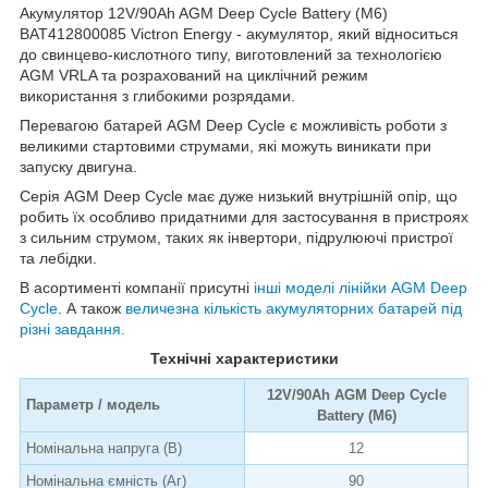
Акумулятор 12V/90Ah AGM Deep Cycle Battery (M6)
BAT412800085 Victron Energy
- акумулятор, який відноситься
до свинцево-кислотного типу, виготовлений за технологією
AGM VRLA та розрахований на циклічний режим
використання з глибокими розрядами.
Перевагою батарей AGM Deep Cycle є можливість роботи з
великими стартовими струмами, які можуть виникати при
запуску двигуна.
Серія AGM Deep Cycle має дуже низький внутрішній опір, що
робить їх особливо придатними для застосування в пристроях
з сильним струмом, таких як інвертори, підрулюючі пристрої
та лебідки.
В асортименті компанії присутні
інші моделі лінійки
AGM Deep
Cycle
. А також
величезна кількість акумуляторних батарей під
різні завдання.
Технічні характеристики
12V/90Ah AGM Deep Cycle
Параметр / модель
Battery (M6)
Номінальна напруга (В)
12
Номінальна ємність (Аг)
90