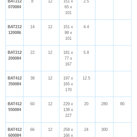
BAT212
8
12
151 x
2.5
070084
65 x
101
BAT212
14
12
151 x
4.4
120086
98 x
101
BAT212
22
12
181 x
5.8
200084
77 x
167
BAT412
38
12
197 x
12.5
350084
165 x
170
BAT412
60
12
229 x
20
280
80
550084
138 x
227
BAT412
66
12
258 x
24
300
600084
166 x