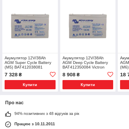
Акумулятор 12V/38Ah
Акумулятор 12V/38Ah
Акум
AGM Super Cycle Battery
AGM Deep Cycle Battery
AGM 
(M5) BAT412038081
BAT412350084 Victron
(M6
Victron Energy 12В 38Аг
Energy 12В 38Аг
Vict
7 328
8 908
18 
₴
₴
Купити
Купити
Про нас
94% позитивних з 48 відгуків за рік
Працює з 10.11.2011