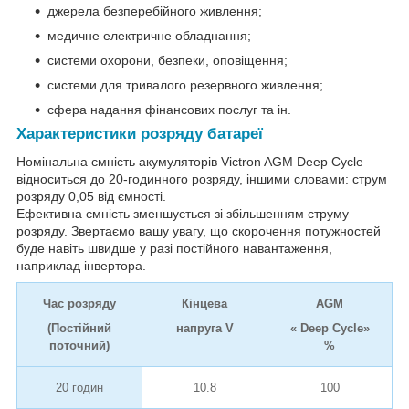
джерела безперебійного живлення;
медичне електричне обладнання;
системи охорони, безпеки, оповіщення;
системи для тривалого резервного живлення;
сфера надання фінансових послуг та ін.
Характеристики розряду батареї
Номінальна ємність акумуляторів Victron AGM Deep Cycle
відноситься до 20-годинного розряду, іншими словами: струм
розряду 0,05 від ємності.
Ефективна ємність зменшується зі збільшенням струму
розряду. Звертаємо вашу увагу, що скорочення потужностей
буде навіть швидше у разі постійного навантаження,
наприклад інвертора.
Час розряду
Кінцева
AGM
(Постійний
напруга V
« Deep Cycle»
поточний)
%
20 годин
10.8
100