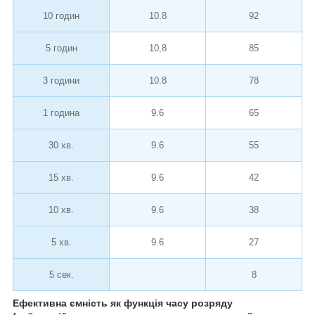
10 годин
10.8
92
5 годин
10,8
85
3 години
10.8
78
1 година
9.6
65
30 хв.
9.6
55
15 хв.
9.6
42
10 хв.
9.6
38
5 хв.
9.6
27
5 сек.
8
Ефективна ємність як функція часу розряду