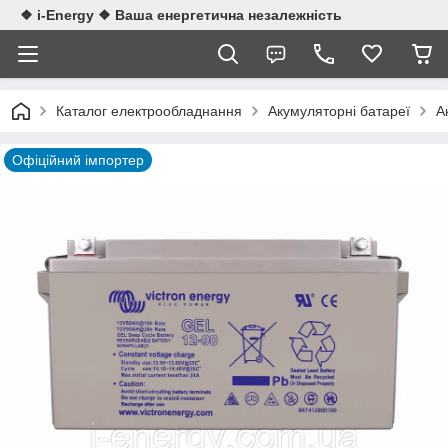
❖ i-Energy ❖ Ваша енергетична незалежність
Каталог електрообладнання
Акумуляторні батареї
А
Офіційний імпортер