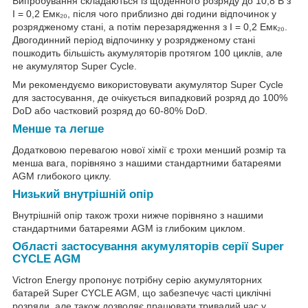
Випробування складаються із щоденного розряду до 10,8 В з
I = 0,2 Емк₂₀, після чого приблизно дві години відпочинок у
розрядженому стані, а потім перезарядження з I = 0,2 Емк₂₀.
Двогодинний період відпочинку у розрядженому стані
пошкодить більшість акумуляторів протягом 100 циклів, але
не акумулятор Super Cycle.
Ми рекомендуємо використовувати акумулятор Super Cycle
для застосування, де очікується випадковий розряд до 100%
DoD або частковий розряд до 60-80% DoD.
Менше та легше
Додатковою перевагою нової хімії є трохи менший розмір та
менша вага, порівняно з нашими стандартними батареями
AGM глибокого циклу.
Низький внутрішній опір
Внутрішній опір також трохи нижче порівняно з нашими
стандартними батареями AGM із глибоким циклом.
Області застосування акумуляторів серії Super
CYCLE AGM
Victron Energy пропонує потрібну серію акумуляторних
батарей Super
CYCLE AGM, що забезпечує часті циклічні
розряди, але також дозволяє працювати тривалий час у