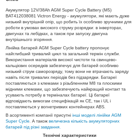
Акумулятор 12V/38Ah AGM Super Cycle Battery (M5)
BAT412038081 Victron Energy - акумулятори, які мають дуже
низький внутрішній опір, що робить їх особливо зручними для
роботи в умовах високого струму розрядки: в інверторах,
двигунах та лебідках, а також при запуску двигуна
внутрішнього згоряння.
Лінійка батарей AGM Super Cycle battery пропонує
найглибший тривалий цикл та загальний термін служби.
Використання матеріалів високої чистоти та свинцево-
кальцієвих осередків забезпечує для батарей особливо
низький струм саморозряду, тому вони не втрачають заряду
навіть після тривалих періодів без підзарядки. Батареї
поставляються з клемами з різьбленням М8 та плоскими
мідними клемами, що забезпечують найкращий контакт та
усувають потребу в терміналах батареї. Ці батареї
відповідають вимогам специфікацій як CE, так і UL і
поставляються у вогнетривких контейнерах ABS.
В асортименті компанії присутні
інші моделі лінійки AGM
Super Cycle
. А також
величезна кількість акумуляторних
батарей під різні завдання.
Технічні характеристики