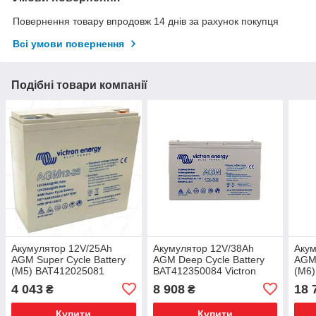
Повернення товару впродовж 14 днів за рахунок покупця
Всі умови повернення
Подібні товари компанії
Акумулятор 12V/25Ah
Акумулятор 12V/38Ah
Акум
AGM Super Cycle Battery
AGM Deep Cycle Battery
AGM 
(M5) BAT412025081
BAT412350084 Victron
(M6
Victron Energy 12В 25Аг
Energy 12В 38Аг
Vict
4 043
8 908
18 
₴
₴
Купити
Купити