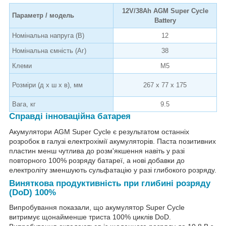
12V/38Ah AGM Super Cycle
Параметр / модель
Battery
Номінальна напруга (В)
12
Номінальна ємність (Аг)
38
Клеми
M5
Розміри (д х ш х в), мм
267 x 77 x 175
Вага, кг
9.5
Справді інноваційна батарея
Акумулятори AGM Super Cycle є результатом останніх
розробок в галузі електрохімії акумуляторів. Паста позитивних
пластин менш чутлива до розм'якшення навіть у разі
повторного 100% розряду батареї, а нові добавки до
електроліту зменшують сульфатацію у разі глибокого розряду.
Виняткова продуктивність при глибині розряду
(DoD) 100%
Випробування показали, що акумулятор Super Cycle
витримує щонайменше триста 100% циклів DoD.