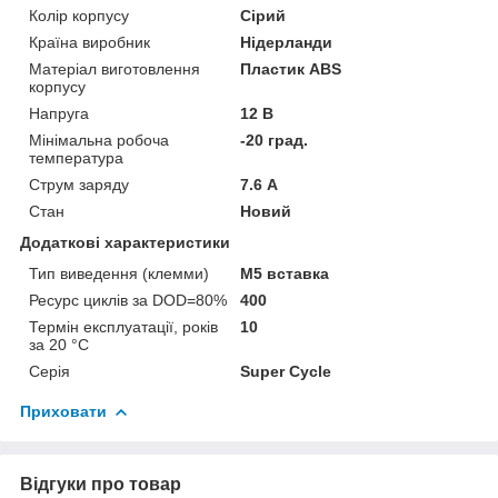
Колір корпусу
Сірий
Країна виробник
Нідерланди
Матеріал виготовлення
Пластик ABS
корпусу
Напруга
12 В
Мінімальна робоча
-20 град.
температура
Струм заряду
7.6 А
Стан
Новий
Додаткові характеристики
Тип виведення (клемми)
M5 вставка
Ресурс циклів за DOD=80%
400
Термін експлуатації, років
10
за 20 °C
Серія
Super Cycle
Приховати
Відгуки про товар