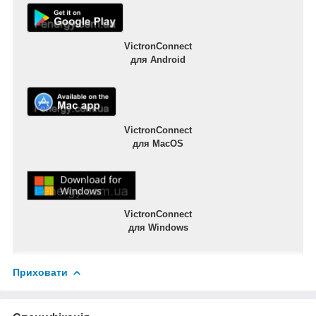
VictronConnect
для Android
VictronConnect
для MacOS
VictronConnect
для Windows
Приховати