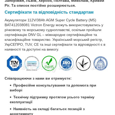
Запоріжжя, Львів, Херсон, Полтава, Миколаїв, Кривий
Ріг. Та список постійно розширюється.
Сертифікати та відповідність стандартам
Акумулятори 112V/38Ah AGM Super Cycle Battery (M5)
BAT412038081 Victron Energy можуть використовуватись у
річковому та морському судноплавстві, оскільки пройшли
сертифікацію DNV GL – міжнародне сертифікаційне та
класифікаційне товариство. Український морський регістр,
УкрСЕПРО, TUV, CE та інші сертифікати та відповідності є в
наявності та доступні на вимогу.
Співпрацюючи з нами ви отримуєте:
Професійне консультування та допомога при
виборі
Технічну підтримку протягом усього терміну
експлуатації
Наявність на складі багатьох позицій з
асортименту