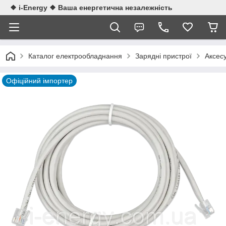
❖ i-Energy ❖ Ваша енергетична незалежність
Каталог електрообладнання
Зарядні пристрої
Аксес
Офіційний імпортер