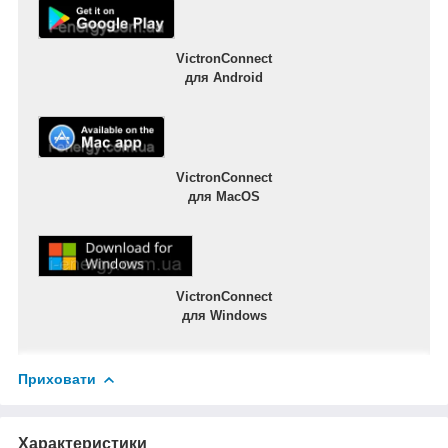
VictronConnect
для Android
VictronConnect
для MacOS
VictronConnect
для Windows
Приховати
Характеристики