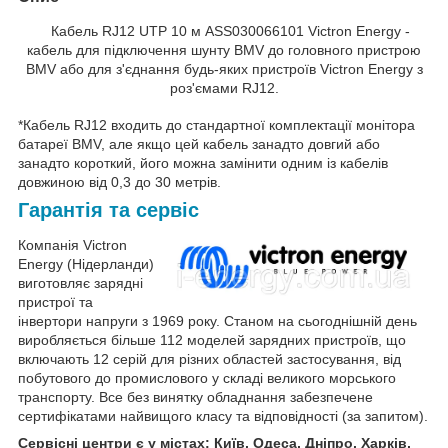
Кабель RJ12 UTP 10 м ASS030066101 Victron Energy -
кабель для підключення шунту BMV до головного пристрою
BMV або для з'єднання будь-яких пристроїв Victron Energy з
роз'ємами RJ12.
*Кабель RJ12 входить до стандартної комплектації монітора
батареї BMV, але якщо цей кабель занадто довгий або
занадто короткий, його можна замінити одним із кабелів
довжиною від 0,3 до 30 метрів.
Гарантія та сервіс
Компанія Victron
Energy (Нідерланди)
виготовляє зарядні
пристрої та
інвертори напруги з 1969 року. Станом на сьогоднішній день
виробляється більше 112 моделей зарядних пристроїв, що
включають 12 серій для різних областей застосування, від
побутового до промислового у складі великого морського
транспорту. Все без винятку обладнання забезпечене
сертифікатами найвищого класу та відповідності (за запитом).
Сервісні центри є у містах: Київ, Одеса, Дніпро, Харків,