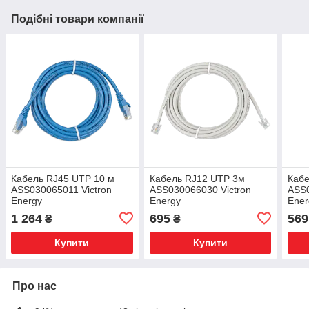
Подібні товари компанії
Кабель RJ45 UTP 10 м
Кабель RJ12 UTP 3м
Кабе
ASS030065011 Victron
ASS030066030 Victron
ASS0
Energy
Energy
Ener
1 264
695
569
₴
₴
Купити
Купити
Про нас