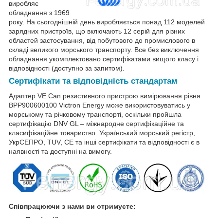
виробляє
обладнання з 1969
року. На сьогоднішній день виробляється понад 112 моделей
зарядних пристроїв, що включають 12 серій для різних
областей застосування, від побутового до промислового в
складі великого морського транспорту. Все без виключення
обладнання укомплектовано сертифікатами вищого класу і
відповідності (доступно за запитом).
Сертифікати та відповідність стандартам
Адаптер VE.Can резистивного пристрою вимірювання рівня
BPP900600100 Victron Energy може використовуватись у
морському та річковому транспорті, оскільки пройшла
сертифікацію DNV GL – міжнародне сертифікаційне та
класифікаційне товариство. Український морський регістр,
УкрСЕПРО, TUV, CE та інші сертифікати та відповідності є в
наявності та доступні на вимогу.
Співпрацюючи з нами ви отримуєте: