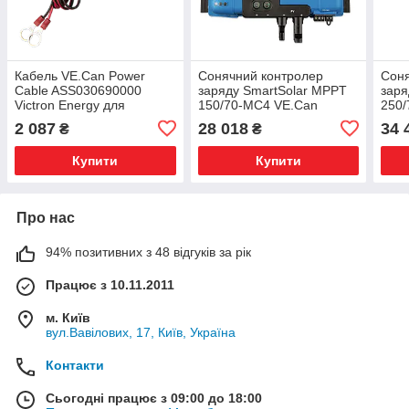
Кабель VE.Can Power
Сонячний контролер
Соня
Cable ASS030690000
заряду SmartSolar MPPT
заря
Victron Energy для
150/70-MC4 VE.Can
250/
BPP900600100
Bluetooth SCC115070511
Blue
2 087
28 018
34 
₴
₴
Victron Energy 150В 70А
Vict
Купити
Купити
Про нас
94% позитивних з 48 відгуків за рік
Працює з 10.11.2011
м. Київ
вул.Вавілових, 17, Київ, Україна
Контакти
Сьогодні працює з 09:00 до 18:00