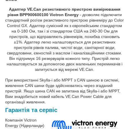
Адаптер VE.Can резистивного пристрою вимірювання
рівня BPP900600100 Victron Energy
- дозволяє підключити
стандартний роз'єм резистивного пристрою рівнеміру до Color
Control GX. Адаптер сумісний як з європейським стандартом
на 0-180 Ом, так і зі стандартом США на 240-30 Ом для
пристроїв, що відправляють рівнемірів, похибка становить
±1%. Адаптер легко налаштовується для резистивних
пристроїв рівнів палива, чистої води, санітарної води,
свердловини, ємностей з маслом і каналізаційними стоками.
Він підтримує 16 резервуарів кожного типу. Пристрій легко
налаштовується за допомогою двох маленьких перемикачів і
запитується від мережі VE.Can.
При використанні Skylla-i або MPPT з CAN шиною в системі,
живлення CAN шини буде здійснюватись через згаданий
пристрій. Якщо шина CAN не запитана від Skylla-i або MPPT,
Вам знадобиться новий кабель VE.Can Power Cable для
організації живлення.
Гарантія та сервіс
Компанія Victron
Energy (Нідерланди)