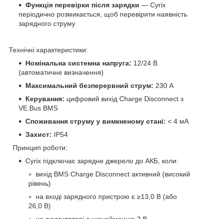
Функція перевірки після зарядки
— Cyrix
періодично розмикається, щоб перевірити наявність
зарядного струму
Технічні характеристики:
Номінальна системна напруга:
12/24 В
(автоматичне визначення)
Максимальний безперервний струм:
230 А
Керування:
цифровий вихід Charge Disconnect з
VE.Bus BMS
Споживання струму у вимкненому стані:
< 4 мА
Захист:
IP54
Принцип роботи:
Cyrix підключає зарядне джерело до АКБ, коли:
вихід BMS Charge Disconnect активний (високий
рівень)
на вході зарядного пристрою є ≥13,0 В (або
26,0 В)