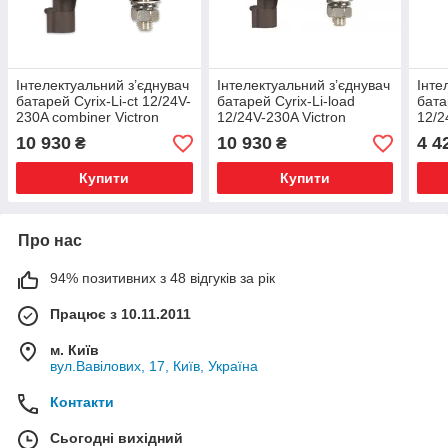
Інтелектуальний з’єднувач
Інтелектуальний з’єднувач
Інте
батарей Cyrix-Li-ct 12/24V-
батарей Cyrix-Li-load
бата
230A combiner Victron
12/24V-230A Victron
12/2
Energy – CYR010230412
Energy – CYR010230450
Ene
10 930
10 930
4 4
₴
₴
Купити
Купити
Про нас
94% позитивних з 48 відгуків за рік
Працює з 10.11.2011
м. Київ
вул.Вавілових, 17, Київ, Україна
Контакти
Сьогодні вихідний