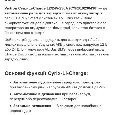
Victron Cyrix-Li-Charge 12/24V-230A
(
CYR010230430
) — це
автоматичне реле для зарядки літієвих акумуляторів
серії LiFePO₄ Smart у системах з VE.Bus BMS. Воно
використовується для підключення зарядного пристрою або
генератора до акумулятора тільки тоді, коли стан батареї є
безпечним для зарядки.
Цей пристрій ідеально підходить для зарядки
о
днієї або
кількох паралельно з’єднаних АКБ у системах напругою 12 В
або 24 В. Він керується VE.Bus BMS через цифровий вихід
Charge Disconnect, автоматично відкриваючи або закриваючи
зарядну лінію.
Основні функції Cyrix-Li-Charge:
Автоматичне підключення зарядного пристрою
при безпечному рівні напруги на АКБ та дозволі від BMS
Автоматичне відключення
при перенапрузі,
перегріві або переохолодженні батареї
Затримка включення
— 3 секунди для запобігання
перешкодам