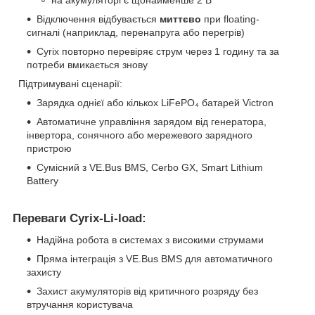
на акумуляторі є щонайменше 2 В
Відключення відбувається
миттєво
при floating-
сигналі (наприклад, перенапруга або перегрів)
Cyrix повторно перевіряє струм через 1 годину та за
потреби вмикається знову
Підтримувані сценарії:
Зарядка однієї або кількох LiFePO₄ батарей Victron
Автоматичне управління зарядом від генератора,
інвертора, сонячного або мережевого зарядного
пристрою
Сумісний з VE.Bus BMS, Cerbo GX, Smart Lithium
Battery
Переваги Cyrix-Li-load:
Надійна робота в системах з високими струмами
Пряма інтеграція з VE.Bus BMS для автоматичного
захисту
Захист акумуляторів від критичного розряду без
втручання користувача