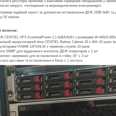
ігалися регулярні проблеми з важливим серверним обладнанням у промис
плески напруги, спотворення та мікровідключення електроенергії.
отримав надійний захист за допомогою встановлення ДБЖ 230В 6кВт та д
до 30 хвилин.
я включає:
Ж CENTIEL UPS EssentialPower 1:1 6кВА/6кВт з розмірами W:440xD:685xH
внішній акумуляторний блок CENTIEL Battery Cabinet 20 x 9Ah 10 years ba
уляторами FIAMM 12FGHL34 з терміном служби 10 років
рта SNMP для віддаленого контролю ДБЖ оператором х 1 шт
мплект напрямних для встановлення в стійку 19’’ х 3 шт
слуги доставки та встановлення в Києві х 1 послуга