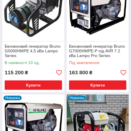
Бензиновий генератор Bruno
Бензиновий генератор Bruno
G5000HMPE 4,5 кВа Lampo
G7000HMPE-P під AVR 7.2
Series
кВа Lampo Pro Series
В наявності 10 од.
Під замовлення
115 200
163 800
₴
₴
Купити
Купити
Новинка
Новинка