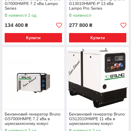
G7000HMPE 7.2 кВа Lampo
G13010HMPE-P 13 кВа
Series
Lampo Pro Series
В наявності 2 од.
В наявності
134 400
277 800
₴
₴
Купити
Купити
Бензиновий генератор Bruno
Бензиновий генератор Bruno
GS7000HMPE 7.2 кВа в
GS12010HMPE 11 кВа в
шумозахисному кожусі
шумозахисному кожусі
Lampo Quiet Series
Lampo Quiet Series
В наявності 2 од.
В наявності 2 од.