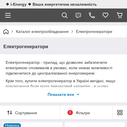
❖ i-Energy ❖ Ваша енергетична незалежність
Каталог електрообладнання
Електрогенератори
Електрогенератори
Електрогенератор - прилад, що дозволяє забезпечити
електрикою споживачів в умовах, коли немає можливості
підключитися до централізованої енергомережі.
Крім того, купити електрогенератор в Україні вигідно, якщо
підключення буде мати тимчасовий характер - в цьому
випадку витрати на покупку пристрою і його подальшу
Показати все
експлуатацію виявляться менше, ніж оплата послуг з
підключення до енергомережі.
Малогабаритні переносні пристрої затребувані при поїздках
Сортування
0
Фільтри
на природу, риболовлю, для кемпінгу або дачі, великого
корпоративу / пікніка на природі. Ще одна важлива функція
Новинка
електричних генераторів - це використання їх в якості