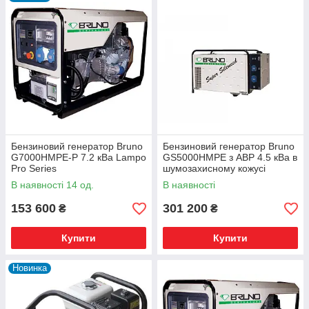
резервного джерела генерації електрики на випадок
зникнення (або нестабільну подачу) централізованого
енергопостачання.
Частота використання електрогенеруючих установок зростає
в осінній і зимовий період, коли збільшується навантаження
на електромережі та виникають перебої.
Бензиновий генератор Bruno
Бензиновий генератор Bruno
G7000HMPE-P 7.2 кВа Lampo
GS5000HMPE з АВР 4.5 кВа в
Pro Series
шумозахисному кожусі
Lampo Quiet Series
В наявності 14 од.
В наявності
153 600
301 200
₴
₴
Купити
Купити
Новинка