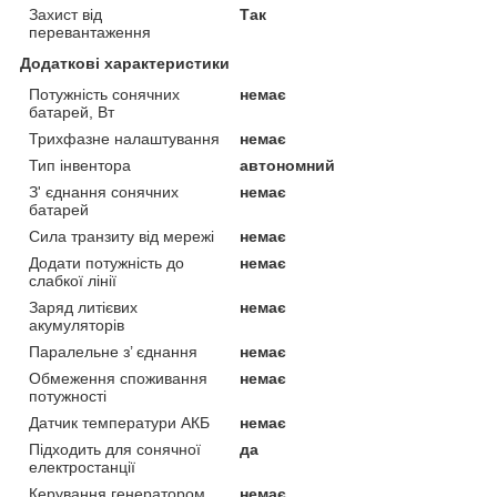
Захист від
Так
перевантаження
Додаткові характеристики
Потужність сонячних
немає
батарей, Вт
Трихфазне налаштування
немає
Тип інвентора
автономний
З' єднання сонячних
немає
батарей
Сила транзиту від мережі
немає
Додати потужність до
немає
слабкої лінії
Заряд литієвих
немає
акумуляторів
Паралельне з’ єднання
немає
Обмеження споживання
немає
потужності
Датчик температури АКБ
немає
Підходить для сонячної
да
електростанції
Керування генератором
немає