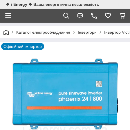
❖ i-Energy ❖ Ваша енергетична незалежність
Каталог електрообладнання
Інвертори
Інвертор Vic
Офіційний імпортер