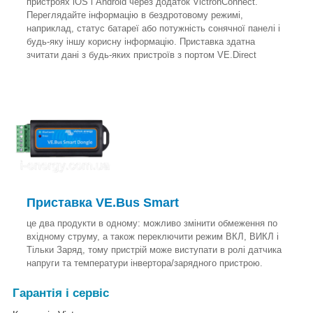
пристроях iOS і Android через додаток VictronConnect.
Переглядайте інформацію в бездротовому режимі,
наприклад, статус батареї або потужність сонячної панелі і
будь-яку іншу корисну інформацію. Приставка здатна
зчитати дані з будь-яких пристроїв з портом VE.Direct
Приставка VE.Bus Smart
це два продукти в одному: можливо змінити обмеження по
вхідному струму, а також переключити режим ВКЛ, ВИКЛ і
Тільки Заряд, тому пристрій може виступати в ролі датчика
напруги та температури інвертора/зарядного пристрою.
Гарантія і сервіс