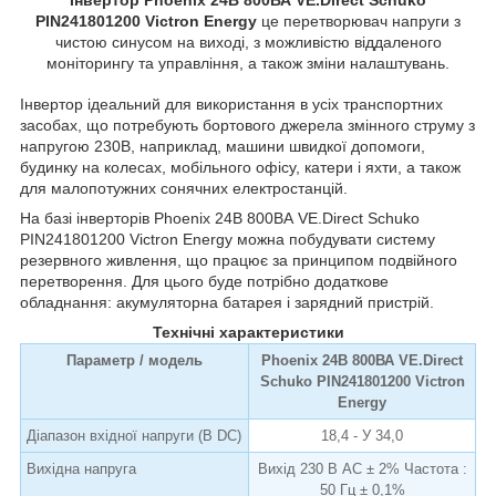
PIN241801200 Victron Energy
це перетворювач напруги з
чистою синусом на виході, з можливістю віддаленого
моніторингу та управління, а також зміни налаштувань.
Інвертор ідеальний для використання в усіх транспортних
засобах, що потребують бортового джерела змінного струму з
напругою 230В, наприклад, машини швидкої допомоги,
будинку на колесах, мобільного офісу, катери і яхти, а також
для малопотужних сонячних електростанцій.
На базі інверторів Phoenix 24В 800ВА VE.Direct Schuko
PIN241801200 Victron Energy можна побудувати систему
резервного живлення, що працює за принципом подвійного
перетворення. Для цього буде потрібно додаткове
обладнання: акумуляторна батарея і зарядний пристрій.
Технічні характеристики
Параметр / модель
Phoenix 24В 800ВА VE.Direct
Schuko PIN241801200 Victron
Energy
Діапазон вхідної напруги (В DC)
18,4 - У 34,0
Вихідна напруга
Вихід 230 В AC ± 2% Частота :
50 Гц ± 0,1%