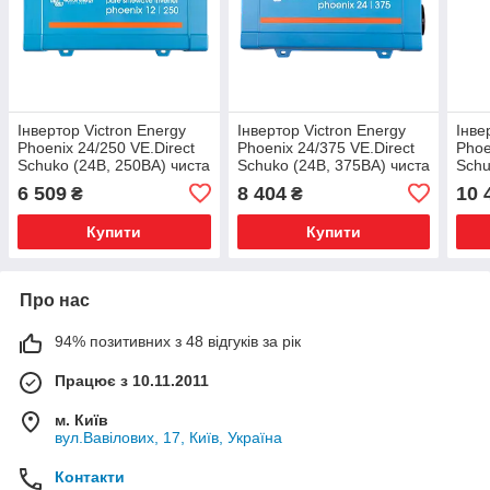
Інвертор Victron Energy
Інвертор Victron Energy
Інве
Phoenix 24/250 VE.Direct
Phoenix 24/375 VE.Direct
Phoe
Schuko (24В, 250ВА) чиста
Schuko (24В, 375ВА) чиста
Schu
синусоїда PIN241251200
синусоїда PIN241371200
сину
6 509
8 404
10 
₴
₴
Купити
Купити
Про нас
94% позитивних з 48 відгуків за рік
Працює з 10.11.2011
м. Київ
вул.Вавілових, 17, Київ, Україна
Контакти