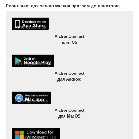
Посилання для завантаження програм до пристрою:
VictronConnect
для iOS
VictronConnect
для Android
VictronConnect
для MacOS