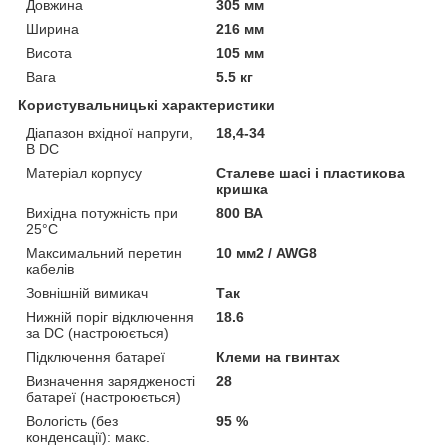
Довжина
305 мм
Ширина
216 мм
Висота
105 мм
Вага
5.5 кг
Користувальницькі характеристики
Діапазон вхідної напруги,
18,4-34
В DC
Матеріал корпусу
Сталеве шасі і пластикова
кришка
Вихідна потужність при
800 ВА
25°C
Максимальний перетин
10 мм2 / AWG8
кабелів
Зовнішній вимикач
Так
Нижній поріг відключення
18.6
за DC (настроюється)
Підключення батареї
Клеми на гвинтах
Визначення зарядженості
28
батареї (настроюється)
Вологість (без
95 %
конденсації): макс.