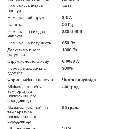
Номінальна вхідна
24 В
напруга
Номінальний струм
3.6 А
Частота
50 Гц
Номінальна вихідна
220~240 В
напруга
Номінальна потужність
650 Вт
Допустима пікова
1300 Вт
потужність
Струм холостого ходу
0.0068 А
Перевантажувальна
300%
здатність
Форма вихідної напруги
Чиста синусоїда
Мінімальна робоча
-40 град.
температура
навколишнього
середовища
Максимальна робоча
65 град.
температура
навколишнього
середовища
ККД, не менше
90 %