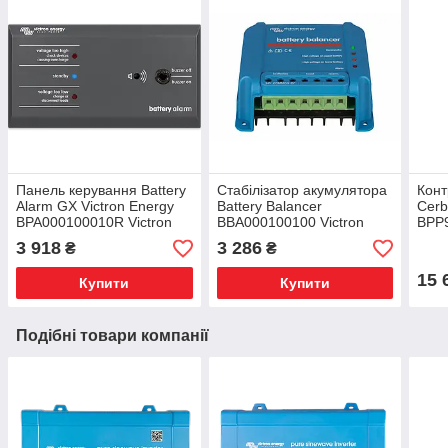
Панель керування Battery
Стабілізатор акумулятора
Конт
Alarm GX Victron Energy
Battery Balancer
Cer
BPA000100010R Victron
BBA000100100 Victron
BPP9
Energy
Energy балансир акб 24,
Ener
3 918
3 286
₴
₴
36 та 48В
15 
Купити
Купити
Подібні товари компанії