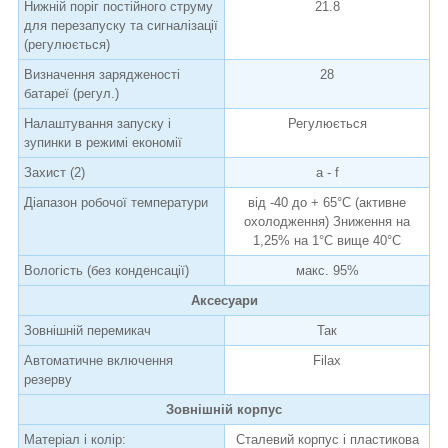
Нижній поріг постійного струму
21.8
для перезапуску та сигналізації
(регулюється)
Визначення зарядженості
28
батареї (регул.)
Налаштування запуску і
Регулюється
зупинки в режимі економії
Захист (2)
a - f
Діапазон робочої температури
від -40 до + 65°C (активне
охолодження) Зниження на
1,25% на 1°C вище 40°C
Вологість (без конденсації)
макс. 95%
Аксесуари
Зовнішній перемикач
Так
Автоматичне включення
Filax
резерву
Зовнішній корпус
Матеріал і колір:
Сталевий корпус і пластикова