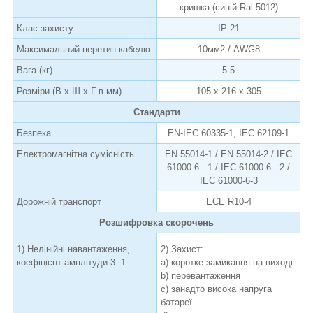
кришка (синій Ral 5012)
Клас захисту:
IP 21
Максимальний перетин кабелю
10мм2 / AWG8
Вага (кг)
5.5
Розміри (В х Ш х Г в мм)
105 x 216 x 305
Стандарти
Безпека
EN-IEC 60335-1, IEC 62109-1
Електромагнітна сумісність
EN 55014-1 / EN 55014-2 / IEC
61000-6 - 1 / IEC 61000-6 - 2 /
IEC 61000-6-3
Дорожній транспорт
ECE R10-4
Розшифровка скорочень
1) Нелінійні навантаження,
2) Захист:
коефіцієнт амплітуди 3: 1
a) коротке замикання на виході
b) перевантаження
c) занадто висока напруга
батареї