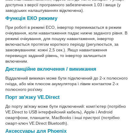
доступна з версії програмного забезпечення 1.03 і вище (у
заводських налаштуваннях відключена).
Функція ЕКО режиму
При роботі в режимі ECO, інвертор перемикається в режим
очікування, коли навантаження падає нижче заданого рівня. В
режимі очікування, для пошуку навантаження, інвертор
включається протягом короткого періоду (регулюється, за
замовчуванням: кожні 2,5 сек.). Якщо навантаження
перевищує заданий рівень, то інвертор залишиться
включеним.
Дистанційне включення / вимикання
Віддалений вимикач може бути підключений до 2-х полюсного
гнізда, або між плюсом акумулятора і лівим контактом 2-х
полюсного роз'єму.
Порт зв'язку VE.Direct
До порту зв'язку може бути підключений: комп'ютер (потрібно
VE.Direct to USB інтерфейсний кабель), Apple і Android
смартфони, планшети, MacBooks і інші пристрої (потрібно
смарт-ключ VE.Direct Bluetooth).
Аксессуары для Phoenix