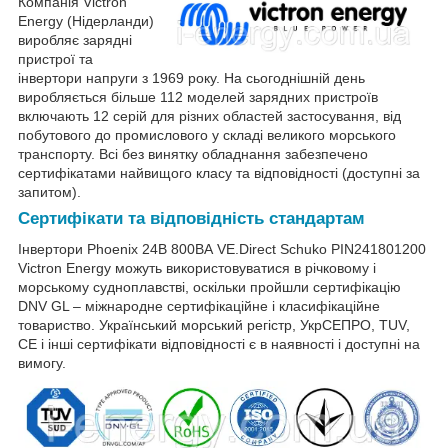
Компанія Victron
Energy (Нідерланди)
виробляє зарядні
пристрої та
інвертори напруги з 1969 року. На сьогоднішній день
виробляється більше 112 моделей зарядних пристроїв
включають 12 серій для різних областей застосування, від
побутового до промислового у складі великого морського
транспорту. Всі без винятку обладнання забезпечено
сертифікатами найвищого класу та відповідності (доступні за
запитом).
Сертифікати та відповідність стандартам
Інвертори Phoenix 24В 800ВА VE.Direct Schuko PIN241801200
Victron Energy можуть використовуватися в річковому і
морському судноплавстві, оскільки пройшли сертифікацію
DNV GL – міжнародне сертифікаційне і класифікаційне
товариство. Український морський регістр, УкрСЕПРО, TUV,
CE і інші сертифікати відповідності є в наявності і доступні на
вимогу.