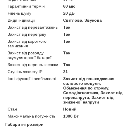
Гарантійний термін
60 міс
Рівень шуму
20 дБ
Види індикації
Світлова, Звукова
Захист від перевантажень
Так
Захист від перегріву
Так
Захист від короткого
Так
замикання
Захист від розряду
Так
акумуляторної батареї
Захист від переполюсовки
Так
Ступінь захисту IP
21
Інші функції і особливості
Захист від пошкодження
силового модуля,
Обмеження по струму,
Самодіагностика, Захист від
перенапруги, Захист від
зниженої напруги
Стан
Новий
Максимальна потужність
1300 Вт
Габаритні розміри