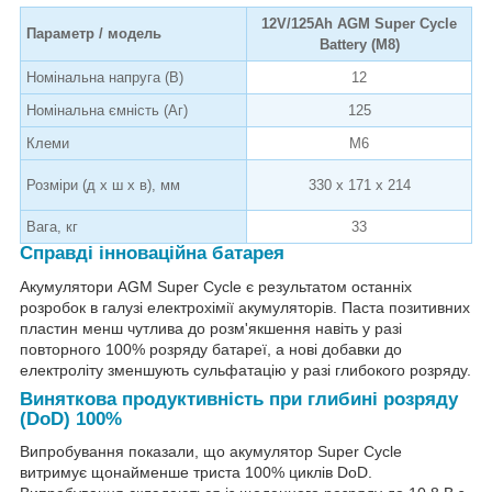
12V/125Ah AGM Super Cycle
Параметр / модель
Battery (M8)
Номінальна напруга (В)
12
Номінальна ємність (Аг)
125
Клеми
M6
Розміри (д х ш х в), мм
330 x 171 x 214
Вага, кг
33
Справді інноваційна батарея
Акумулятори AGM Super Cycle є результатом останніх
розробок в галузі електрохімії акумуляторів. Паста позитивних
пластин менш чутлива до розм'якшення навіть у разі
повторного 100% розряду батареї, а нові добавки до
електроліту зменшують сульфатацію у разі глибокого розряду.
Виняткова продуктивність при глибині розряду
(DoD) 100%
Випробування показали, що акумулятор Super Cycle
витримує щонайменше триста 100% циклів DoD.