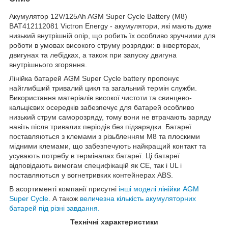
Акумулятор 12V/125Ah AGM Super Cycle Battery (M8)
BAT412112081 Victron Energy - акумулятори, які мають дуже
низький внутрішній опір, що робить їх особливо зручними для
роботи в умовах високого струму розрядки: в інверторах,
двигунах та лебідках, а також при запуску двигуна
внутрішнього згоряння.
Лінійка батарей AGM Super Cycle battery пропонує
найглибший тривалий цикл та загальний термін служби.
Використання матеріалів високої чистоти та свинцево-
кальцієвих осередків забезпечує для батарей особливо
низький струм саморозряду, тому вони не втрачають заряду
навіть після тривалих періодів без підзарядки. Батареї
поставляються з клемами з різьбленням М8 та плоскими
мідними клемами, що забезпечують найкращий контакт та
усувають потребу в терміналах батареї. Ці батареї
відповідають вимогам специфікацій як CE, так і UL і
поставляються у вогнетривких контейнерах ABS.
В асортименті компанії присутні
інші моделі лінійки AGM
Super Cycle
. А також
величезна кількість акумуляторних
батарей під різні завдання.
Технічні характеристики