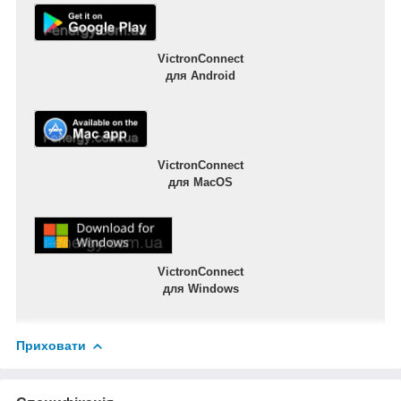
VictronConnect
для Android
VictronConnect
для MacOS
VictronConnect
для Windows
Приховати