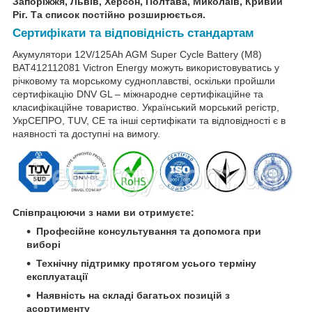
Запоріжжя, Львів, Херсон, Полтава, Миколаїв, Кривий
Ріг. Та список постійно розширюється.
Сертифікати та відповідність стандартам
Акумулятори 12V/125Ah AGM Super Cycle Battery (M8)
BAT412112081 Victron Energy можуть використовуватись у
річковому та морському судноплавстві, оскільки пройшли
сертифікацію DNV GL – міжнародне сертифікаційне та
класифікаційне товариство. Український морський регістр,
УкрСЕПРО, TUV, CE та інші сертифікати та відповідності є в
наявності та доступні на вимогу.
Співпрацюючи з нами ви отримуєте:
Професійне консультування та допомога при
виборі
Технічну підтримку протягом усього терміну
експлуатації
Наявність на складі багатьох позицій з
асортименту