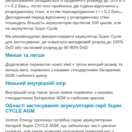
Випробування складаються із щоденного розряду до 10,8 В з
I = 0,2 Емк₂₀, після чого приблизно дві години відпочинок у
розрядженому стані, а потім перезарядження з I = 0,2 Емк₂₀.
Двогодинний період відпочинку у розрядженому стані
пошкодить більшість акумуляторів протягом 100 циклів, але
не акумулятор Super Cycle.
Ми рекомендуємо використовувати акумулятор Super Cycle
для застосування, де очікується випадковий розряд до 100%
DoD або частковий розряд до 60-80% DoD.
Менше та легше
Додатковою перевагою нової хімії є трохи менший розмір та
менша вага, порівняно з нашими стандартними батареями
AGM глибокого циклу.
Низький внутрішній опір
Внутрішній опір також трохи нижче порівняно з нашими
стандартними батареями AGM із глибоким циклом.
Області застосування акумуляторів серії Super
CYCLE AGM
Victron Energy пропонує потрібну серію акумуляторних
батарей Super
CYCLE AGM, що забезпечує часті циклічні
розряди, але також дозволяє працювати тривалий час у