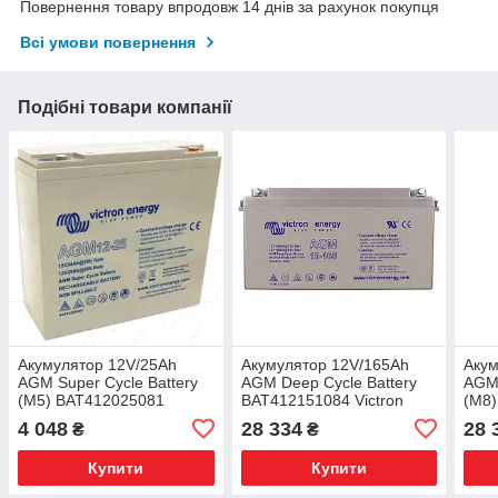
Повернення товару впродовж 14 днів за рахунок покупця
Всі умови повернення
Подібні товари компанії
Акумулятор 12V/25Ah
Акумулятор 12V/165Ah
Акум
AGM Super Cycle Battery
AGM Deep Cycle Battery
AGM 
(M5) BAT412025081
BAT412151084 Victron
(M8
Victron Energy 12В 25Аг
Energy
Vict
4 048
28 334
28 
₴
₴
Купити
Купити