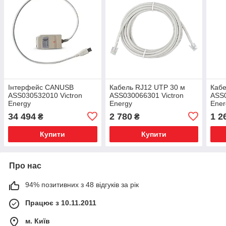
Інтерфейс CANUSB
Кабель RJ12 UTP 30 м
Кабе
ASS030532010 Victron
ASS030066301 Victron
ASS0
Energy
Energy
Ener
34 494
2 780
1 2
₴
₴
Купити
Купити
Про нас
94% позитивних з 48 відгуків за рік
Працює з 10.11.2011
м. Київ