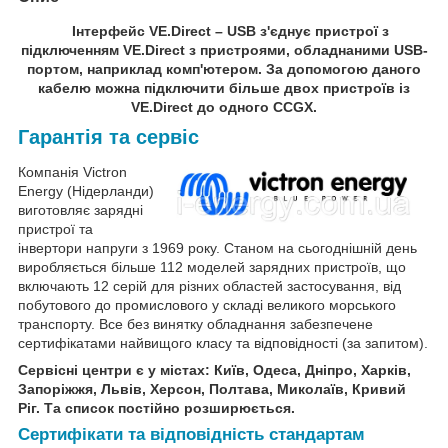
Інтерфейс VE.Direct – USB з'єднує пристрої з
підключенням VE.Direct з пристроями, обладнаними USB-
портом, наприклад комп'ютером. За допомогою даного
кабелю можна підключити більше двох пристроїв із
VE.Direct до одного CCGX.
Гарантія та сервіс
Компанія Victron
Energy (Нідерланди)
виготовляє зарядні
пристрої та
інвертори напруги з 1969 року. Станом на сьогоднішній день
виробляється більше 112 моделей зарядних пристроїв, що
включають 12 серій для різних областей застосування, від
побутового до промислового у складі великого морського
транспорту. Все без винятку обладнання забезпечене
сертифікатами найвищого класу та відповідності (за запитом).
Сервісні центри є у містах: Київ, Одеса, Дніпро, Харків,
Запоріжжя, Львів, Херсон, Полтава, Миколаїв, Кривий
Ріг. Та список постійно розширюється.
Сертифікати та відповідність стандартам