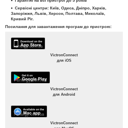
Гарантію на всі пристрої до 5 років
Сервісні центри: Київ, Одеса, Дніпро, Харків,
Запоріжжя, Львів, Херсон, Полтава, Миколаїв,
Кривий Ріг.
Посилання для завантаження програм до пристрою:
VictronConnect
для iOS
VictronConnect
для Android
VictronConnect