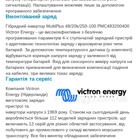
сигналізації). Налаштування можливе лише за допомогою
програмного забезпечення.
Вмонтований заряд
Гібридний інвертор MultiPlus 48/20k/250-100 PMC483200400
Victron Energy - це високоефективне з безліччю
програмованих параметрів 4-х ступінчатий зарядний пристрій
з адаптивною технологією заряду і враховуючи різні типи
батарей. За допомогою температурного датчика (у комплекті)
відбувається корекція напруги заряду у залежності від
температури батарей. Вхід для сенсорного виміру напруги на
батареях призначений для визначення компенсації падіння
на кабелях, при великих токах заряду.
Гарантія та сервіс
Компанія Victron
Energy (Нідерланди)
виготовляє зарядні
пристрої та
інвертори напруги з 1969 року. Станом на сьогоднішній день
виробляється більше 112 моделей зарядних пристроїв, що
включають 12 серій для різних областей застосування, від
побутового до промислового у складі великого морського
транспорту. Все без винятку обладнання забезпечене