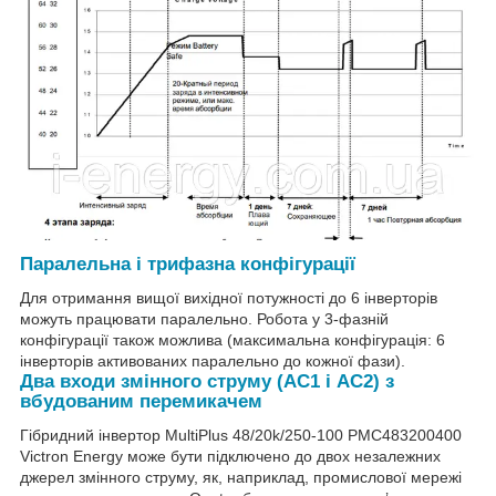
Паралельна і трифазна конфігурації
Для отримання вищої вихідної потужності до 6 інверторів
можуть працювати паралельно. Робота у 3-фазній
конфігурації також можлива (максимальна конфігурація: 6
інверторів активованих паралельно до кожної фази).
Два входи змінного струму (AC1 і AC2) з
вбудованим перемикачем
Гібридний інвертор MultiPlus 48/20k/250-100 PMC483200400
Victron Energy може бути підключено до двох незалежних
джерел змінного струму, як, наприклад, промислової мережі