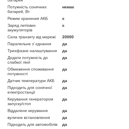
батарей
Потужність сонячних
немає
батарей, Вт
Режим хранения АКБ
є
Заряд литієвих
є
акумуляторів
Сила транзиту від мережі
20000
Паралельне з’ єднання
да
Трихфазне налаштування
да
Додати потужність до
да
слабкої лінії
Обмеження споживання
да
потужності
Датчик температури АКБ
да
Підходить для сонячної
да
електростанції
Керування генератором
да
запуску/стоп
Віддалене керування
да
вуличне встановлення
да
Підходить для автомобілів
да