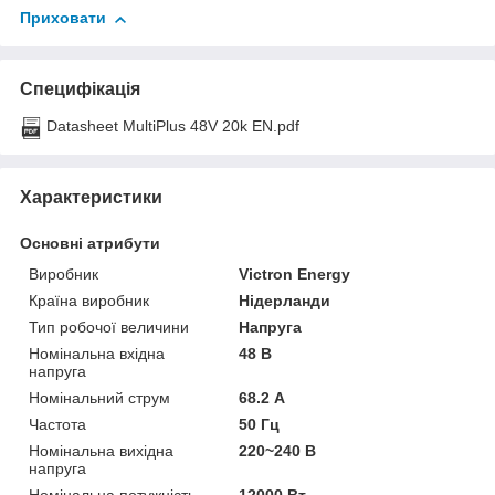
Приховати
Специфікація
Datasheet MultiPlus 48V 20k EN.pdf
Характеристики
Основні атрибути
Виробник
Victron Energy
Країна виробник
Нідерланди
Тип робочої величини
Напруга
Номінальна вхідна
48 В
напруга
Номінальний струм
68.2 А
Частота
50 Гц
Номінальна вихідна
220~240 В
напруга