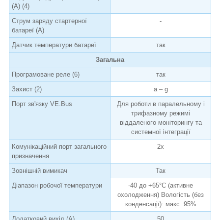
(А) (4)
Струм заряду стартерної
-
батареї (А)
Датчик температури батареї
так
Загальна
Програмоване реле (6)
так
Захист (2)
a – g
Порт зв'язку VE.Bus
Для роботи в паралельному і
трифазному режимі
віддаленого моніторингу та
системної інтеграції
Комунікаційний порт загального
2х
призначення
Зовнішній вимикач
Так
Діапазон робочої температури
-40 до +65°C (активне
охолодження) Вологість (без
конденсації): макс. 95%
Додатковий вихід (А)
50