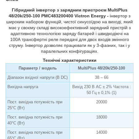
Гібридний інвертор з зарядним пристроєм MultiPlus
48/20k/250-100 PMC483200400 Victron Energy -
інвертор з
широким набором функцій, чистої синусоїдою на виході, який
має у своєму складі високоефективний зарядний пристрій з
адаптивною технологією заряду батарей і швидкодіючі на
100А трансфертні реле передачі для двох входів змінного
струму. Інвертор дозволяє працювати як у 3-фазних, так і у
паралельних конфігураціях.
Технічні характеристики
Параметр / модель
MultiPlus 48/20k/250-100
Діапазон вхідної напруги (В DC)
38 – 66
Вихідна напруга
Вихід 230 В AC ± 2% Частота :
50 Гц ± 0,1% (1)
Пост. вихідна потужність при
20000
25°C (Вт)
Пост. вихідна потужність при
18000
40°C (Вт)
Пост. вихідна потужність при
14000
65°C (Вт)