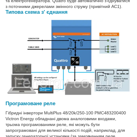
та електрогенератора. Quatro буде автоматично з’єднуватися
з поточними джерелами змінного струму (привітний АС1).
Типова схема з' єднання
Програмоване реле
Гібридні інвертори MultiPlus 48/20k/250-100 PMC483200400
Victron Energy обладнані двома аналоговими входами,
трьома програмованими реле, які можуть бути
запрограмовані для великої кількості подій, наприклад, для
запуску генераторної установки (за замовчанням реле