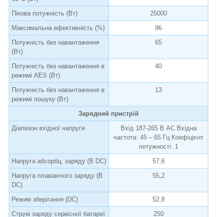
Пікова потужність (Вт)
25000
Максимальна ефективність (%)
96
Потужність без навантаження
65
(Вт)
Потужність без навантаження в
40
режимі AES (Вт)
Потужність без навантаження в
13
режимі пошуку (Вт)
Зарядний пристрій
Діапазон вхідної напруги
Вхід 187-265 В АС Вхідна
частота: 45 – 65 Гц Коефіцієнт
потужності: 1
Напруга абсорбц. заряду (В DC)
57,6
Напруга плаваючого заряду (В
55,2
DC)
Режим зберігання (DC)
52,8
Струм заряду сервісної батареї
250