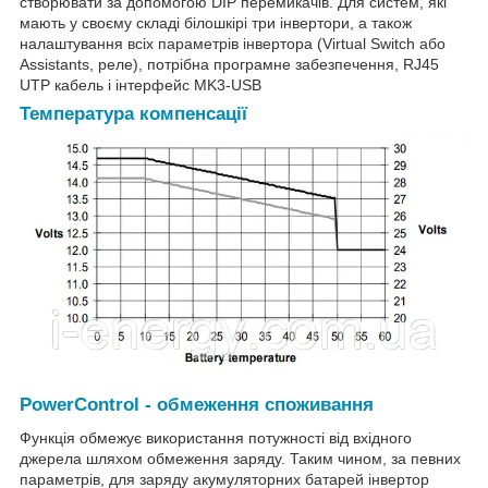
створювати за допомогою DIP перемикачів. Для систем, які
мають у своєму складі білошкірі три інвертори, а також
налаштування всіх параметрів інвертора (Virtual Switch або
Assistants, реле), потрібна програмне забезпечення, RJ45
UTP кабель і інтерфейс MK3-USB
Температура компенсації
PowerControl - обмеження споживання
Функція обмежує використання потужності від вхідного
джерела шляхом обмеження заряду. Таким чином, за певних
параметрів, для заряду акумуляторних батарей інвертор