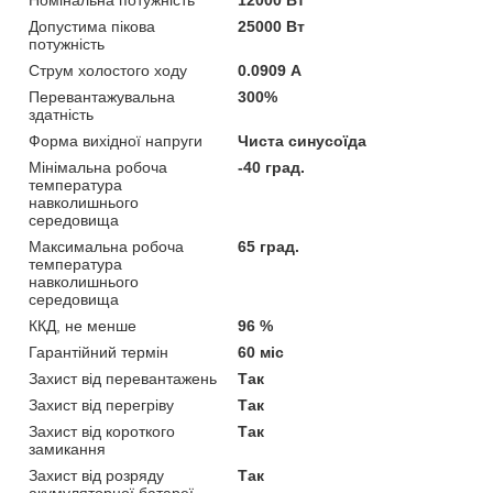
Номінальна потужність
12000 Вт
Допустима пікова
25000 Вт
потужність
Струм холостого ходу
0.0909 А
Перевантажувальна
300%
здатність
Форма вихідної напруги
Чиста синусоїда
Мінімальна робоча
-40 град.
температура
навколишнього
середовища
Максимальна робоча
65 град.
температура
навколишнього
середовища
ККД, не менше
96 %
Гарантійний термін
60 міс
Захист від перевантажень
Так
Захист від перегріву
Так
Захист від короткого
Так
замикання
Захист від розряду
Так