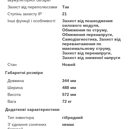
акумуляторної батареї
Захист від переполюсовки
Так
Ступінь захисту IP
21
Інші функції і особливості
Захист від пошкодження
силового модуля,
Обмеження по струму,
Обмеження перенапруги,
Самодіагностика, Захист від
перевантаження по
максимальному струму,
Захист від перенапруги,
Захист від зниженої напруги
Стан
Новий
Габаритні розміри
Довжина
344 мм
Ширина
488 мм
Висота
572 мм
Вага
72 кг
Додаткові характеристики
Тип інвентора
гібридний
З' єднання сонячних
немає