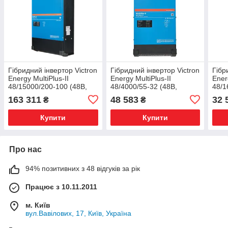
Гібридний інвертор Victron
Гібридний інвертор Victron
Гібр
Energy MultiPlus-II
Energy MultiPlus-II
Ener
48/15000/200-100 (48В,
48/4000/55-32 (48В,
48/1
15000ВА, 200А) чиста
4500ВА/4кВт, 55А) чиста
1600
163 311
48 583
32 
₴
₴
синусоїда PMP483150000
синусоїда PMP482405012
син
Купити
Купити
Про нас
94% позитивних з 48 відгуків за рік
Працює з 10.11.2011
м. Київ
вул.Вавілових, 17, Київ, Україна