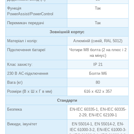
Функція
Так
PowerAssist/PowerControl
Перемикач передачі
Так
Зовнішній корпус
Матеріал і колір:
Алюміній (синій, RAL 5012)
Підключення батареї
Чотири M8 болта (2 на плюс і 2
на мінус)
Клас захисту:
IP 21
230 В AC-підключення
Болти М6
Вага (кг)
80
Розміри (В х Ш х Г в мм)
616 x 422 x 357
Стандарти
Безпека
EN-IEC 60335-1, EN-IEC 60335-
2-29, EN-IEC 62109-1
Викиди, імунітет
EN 55014-1, EN 55014-2, EN-
IEC 61000-3-2, EN-IEC 61000-3-