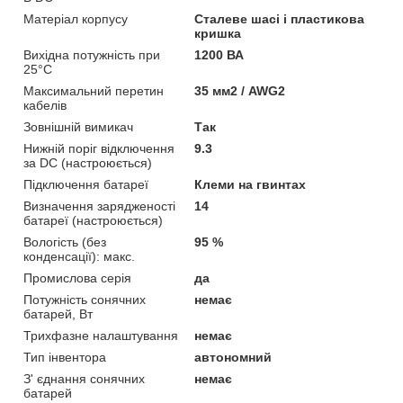
Матеріал корпусу
Сталеве шасі і пластикова
кришка
Вихідна потужність при
1200 ВА
25°C
Максимальний перетин
35 мм2 / AWG2
кабелів
Зовнішній вимикач
Так
Нижній поріг відключення
9.3
за DC (настроюється)
Підключення батареї
Клеми на гвинтах
Визначення зарядженості
14
батареї (настроюється)
Вологість (без
95 %
конденсації): макс.
Промислова серія
да
Потужність сонячних
немає
батарей, Вт
Трихфазне налаштування
немає
Тип інвентора
автономний
З' єднання сонячних
немає
батарей