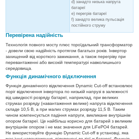
d) занадто низька напруга
батареї
e) перегрів батареї
f) занадто велика пульсація
постійного струму
Перевірена надійність
Технологія повного мосту плюс тороїдальний трансформатор
- довели свою надійність протягом багатьох років. Інвертор
захищений від короткого замикання, а також перегріву при
перевантаженні або високій температурі навколишнього
середовища.
Функція динамічного відключення
Функція динамічного відключення Dynamic Cut-off встановлює
поріг відключення інвертора по низькій напрузі в залежності
від швидкості розряду батареї, наприклад, при великих
струмах розряду (навантаження велике) напруга відключення
складе 10,5 В, а при малих струмах розряду 11,5 В. Таким
чином компенсується падіння напруги, викликане внутрішнім
опором батареї. Це найбільш корисно для батарей з великим
внутрішнім опором і не має значення для LiFePO4 батарей.
Не використовуйте функцію Dynamic Cut-off в установці, яка
має інші навантаження, підключені до тієї ж батареї. Функція