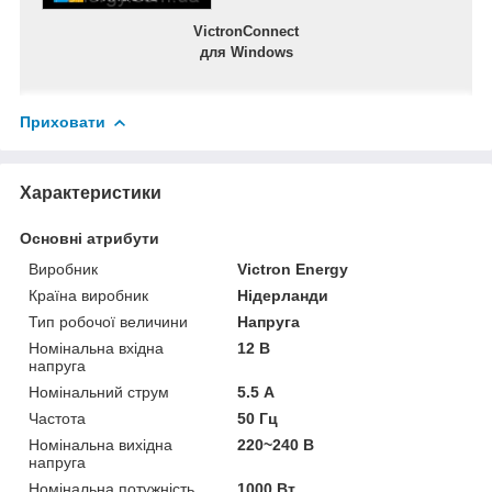
VictronConnect
для Windows
Приховати
Характеристики
Основні атрибути
Виробник
Victron Energy
Країна виробник
Нідерланди
Тип робочої величини
Напруга
Номінальна вхідна
12 В
напруга
Номінальний струм
5.5 А
Частота
50 Гц
Номінальна вихідна
220~240 В
напруга
Номінальна потужність
1000 Вт