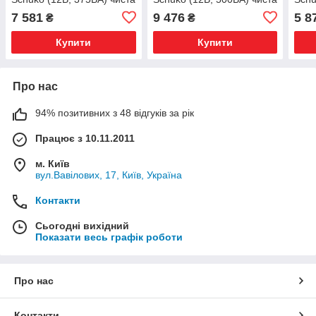
синусоїда PIN121371200
синусоїда PIN121501200
сину
7 581
9 476
5 8
₴
₴
Купити
Купити
Про нас
94% позитивних з 48 відгуків за рік
Працює з 10.11.2011
м. Київ
вул.Вавілових, 17, Київ, Україна
Контакти
Сьогодні вихідний
Показати весь графік роботи
Про нас
Контакти