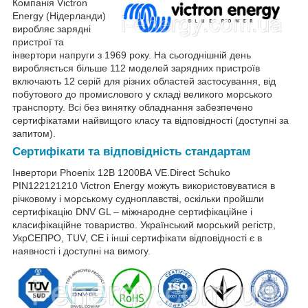
Компанія Victron
Energy (Нідерланди)
виробляє зарядні
пристрої та
інвертори напруги з 1969 року. На сьогоднішній день
виробляється більше 112 моделей зарядних пристроїв
включають 12 серій для різних областей застосування, від
побутового до промислового у складі великого морського
транспорту. Всі без винятку обладнання забезпечено
сертифікатами найвищого класу та відповідності (доступні за
запитом).
Сертифікати та відповідність стандартам
Інвертори Phoenix 12В 1200ВА VE.Direct Schuko
PIN122121210 Victron Energy можуть використовуватися в
річковому і морському судноплавстві, оскільки пройшли
сертифікацію DNV GL – міжнародне сертифікаційне і
класифікаційне товариство. Український морський регістр,
УкрСЕПРО, TUV, CE і інші сертифікати відповідності є в
наявності і доступні на вимогу.