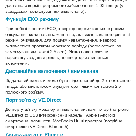
доступна з версії програмного забезпечення 1.03 і вище (у
заводських налаштуваннях відключена).
Функція ЕКО режиму
При роботі в режимі ECO, інвертор перемикається в режим
очікування, коли навантаження падає нижче заданого рівня. В
режимі очікування, для пошуку навантаження, інвертор
включається протягом короткого періоду (регулюється, за
замовчуванням: кожні 2,5 сек.). Якщо навантаження
перевищує заданий рівень, то інвертор залишиться
включеним.
Дистанційне включення / вимикання
Віддалений вимикач може бути підключений до 2-х полюсного
гнізда, або між плюсом акумулятора і лівим контактом 2-х
полюсного роз'єму.
Порт зв'язку VE.Direct
До порту зв'язку може бути підключений: комп'ютер (потрібно
VE.Direct to USB інтерфейсний кабель), Apple і Android
смартфони, планшети, MacBooks і інші пристрої (потрібно
смарт-ключ VE.Direct Bluetooth).
Аксесуари для Phoenix