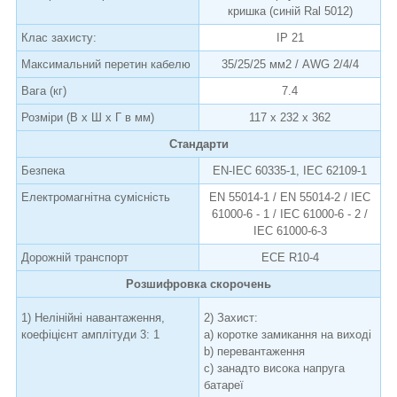
кришка (синій Ral 5012)
Клас захисту:
IP 21
Максимальний перетин кабелю
35/25/25 мм2 / AWG 2/4/4
Вага (кг)
7.4
Розміри (В х Ш х Г в мм)
117 x 232 x 362
Стандарти
Безпека
EN-IEC 60335-1, IEC 62109-1
Електромагнітна сумісність
EN 55014-1 / EN 55014-2 / IEC
61000-6 - 1 / IEC 61000-6 - 2 /
IEC 61000-6-3
Дорожній транспорт
ECE R10-4
Розшифровка скорочень
1) Нелінійні навантаження,
2) Захист:
коефіцієнт амплітуди 3: 1
a) коротке замикання на виході
b) перевантаження
c) занадто висока напруга
батареї