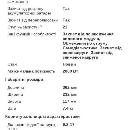
замикання
Захист від розряду
Так
акумуляторної батареї
Захист від переполюсовки
Так
Ступінь захисту IP
21
Інші функції і особливості
Захист від пошкодження
силового модуля,
Обмеження по струму,
Самодіагностика, Захист від
перенапруги, Захист від
зниженої напруги
Стан
Новий
Максимальна потужність
2000 Вт
Габаритні розміри
Довжина
362 мм
Ширина
232 мм
Висота
117 мм
Вага
7.4 кг
Користувальницькі характеристики
Діапазон вхідної напруги,
9.2-17
В DC