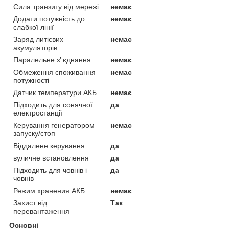
Сила транзиту від мережі
немає
Додати потужність до
немає
слабкої лінії
Заряд литієвих
немає
акумуляторів
Паралельне з’ єднання
немає
Обмеження споживання
немає
потужності
Датчик температури АКБ
немає
Підходить для сонячної
да
електростанції
Керування генератором
немає
запуску/стоп
Віддалене керування
да
вуличне встановлення
да
Підходить для човнів і
да
човнів
Режим хранения АКБ
немає
Захист від
Так
перевантаження
Основні