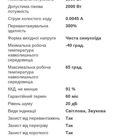
Допустима пікова
2000 Вт
потужність
Струм холостого ходу
0.0045 А
Перевантажувальна
300%
здатність
Форма вихідної напруги
Чиста синусоїда
Мінімальна робоча
-40 град.
температура
навколишнього
середовища
Максимальна робоча
65 град.
температура
навколишнього
середовища
ККД, не менше
91 %
Гарантійний термін
60 міс
Рівень шуму
20 дБ
Види індикації
Світлова, Звукова
Захист від перевантажень
Так
Захист від перегріву
Так
Захист від короткого
Так