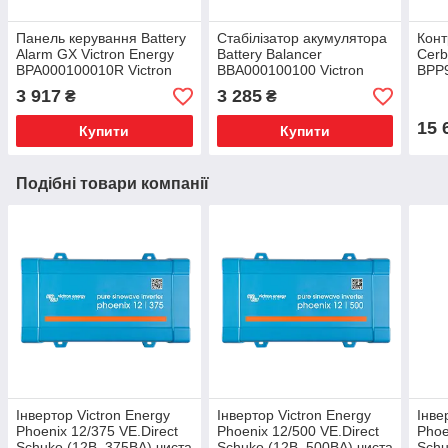
Панель керування Battery
Стабілізатор акумулятора
Конт
Alarm GX Victron Energy
Battery Balancer
Cer
BPA000100010R Victron
BBA000100100 Victron
BPP9
Energy
Energy балансир акб 24,
Ener
3 917
3 285
₴
₴
36 та 48В
15 
Купити
Купити
Подібні товари компанії
Інвертор Victron Energy
Інвертор Victron Energy
Інве
Phoenix 12/375 VE.Direct
Phoenix 12/500 VE.Direct
Phoe
Schuko (12В, 375ВА) чиста
Schuko (12В, 500ВА) чиста
Schu