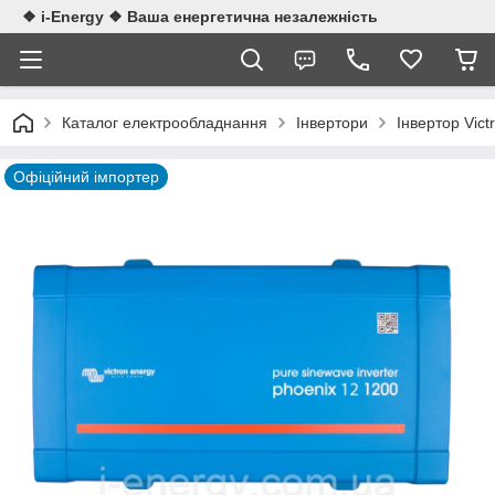
❖ i-Energy ❖ Ваша енергетична незалежність
Каталог електрообладнання
Інвертори
Інвертор Vic
Офіційний імпортер