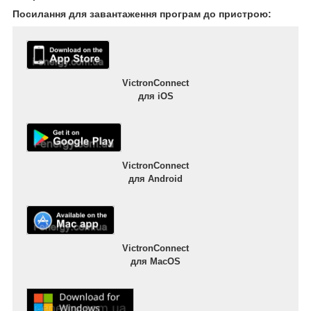
Посилання для завантаження програм до пристрою:
VictronConnect
для iOS
VictronConnect
для Android
VictronConnect
для MacOS