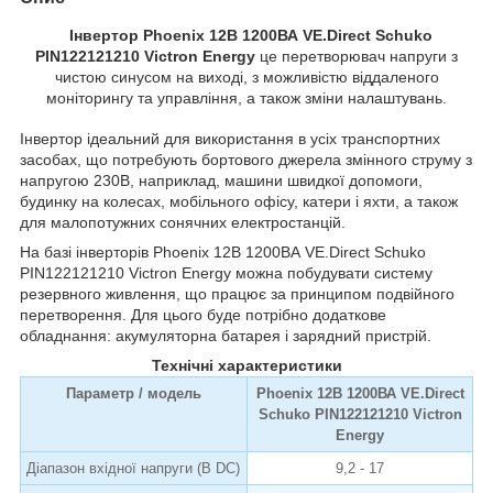
Інвертор Phoenix 12В 1200ВА VE.Direct Schuko
PIN122121210
Victron Energy
це перетворювач напруги з
чистою синусом на виході, з можливістю віддаленого
моніторингу та управління, а також зміни налаштувань.
Інвертор ідеальний для використання в усіх транспортних
засобах, що потребують бортового джерела змінного струму з
напругою 230В, наприклад, машини швидкої допомоги,
будинку на колесах, мобільного офісу, катери і яхти, а також
для малопотужних сонячних електростанцій.
На базі інверторів Phoenix 12В 1200ВА VE.Direct Schuko
PIN122121210 Victron Energy можна побудувати систему
резервного живлення, що працює за принципом подвійного
перетворення. Для цього буде потрібно додаткове
обладнання: акумуляторна батарея і зарядний пристрій.
Технічні характеристики
Параметр / модель
Phoenix 12В 1200ВА VE.Direct
Schuko PIN122121210
Victron
Energy
Діапазон вхідної напруги (В DC)
9,2 - 17