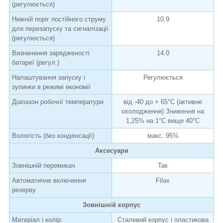
(регулюється)
Нижній поріг постійного струму
10.9
для перезапуску та сигналізації
(регулюється)
Визначення зарядженості
14.0
батареї (регул.)
Налаштування запуску і
Регулюється
зупинки в режимі економії
Діапазон робочої температури
від -40 до + 65°C (активне
охолодження) Зниження на
1,25% на 1°C вище 40°C
Вологість (без конденсації)
макс. 95%
Аксесуари
Зовнішній перемикач
Так
Автоматичне включення
Filax
резерву
Зовнішній корпус
Матеріал і колір:
Сталевий корпус і пластикова