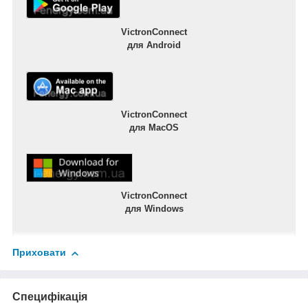
VictronConnect
для Android
VictronConnect
для MacOS
VictronConnect
для Windows
Приховати
Специфікація