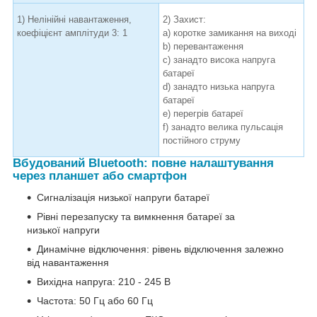
1) Нелінійні навантаження,
2) Захист:
коефіцієнт амплітуди 3: 1
a) коротке замикання на виході
b) перевантаження
c) занадто висока напруга
батареї
d) занадто низька напруга
батареї
e) перегрів батареї
f) занадто велика пульсація
постійного струму
Вбудований Bluetooth: повне налаштування
через планшет або смартфон
Сигналізація низької напруги батареї
Рівні перезапуску та вимкнення батареї за
низької напруги
Динамічне відключення: рівень відключення залежно
від навантаження
Вихідна напруга: 210 - 245 В
Частота: 50 Гц або 60 Гц