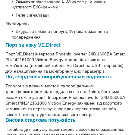
Увімкнення/вимкнення ЕКО-режиму та рівень
чутливості ЕКО-режиму
Реле сигналізації
Моніторинг:
Вхідна та вихідна напруга, % навантаження та
попередження
Порт зв'язку VE.Direct
Порт VE.Direct інвертора Phoenix Inverter 24В 1600ВА Smart
PIN242161000 Victron Energy можна підключити до
комп'ютера (потрібний кабель VE.Direct на USB-інтерфейс)
для налаштування та моніторингу цих параметрів.
Підтверджена випробуваннями надійність
Топологія з повним мостом та тороїдальним
трансформатором підтвердила свою надійність багатьма
роками експлуатації. Інвертори Phoenix Inverter 24В 1600ВА
Smart PIN242161000 Victron Energy захищені від короткого
замикання та перегріву внаслідок перевантаження або
високої температури навколишнього повітря.
Висока стартова потужність
Потрібно для запуску навантажень з високим споживанням,
наприклад, силових перетворювачів світлодіодних,