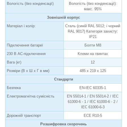
Вологість (без конденсації)
Вологість (без конденсації):
макс. 95%
Зовнішній корпус
Матеріал і колір:
Сталь (синій RAL 5012; і чорний
RAL 9017) Категорія захисту:
IP21
Підключення батареї
Болти M8
230 В AC-підключення
Клеми на гвинтах
Вага (кг)
12
Розміри (В х Ш х Г в мм)
485 х 219 х 125
Стандарти
Безпека
EN-IEC 60335-1
Електромагнітна сумісність
EN 55014-1 / EN 55014-2 / IEC
61000-6 - 1 / IEC 61000-6 - 2 /
IEC 61000-6-3
Дорожній транспорт
ECE R10-5
Розшифровка скорочень