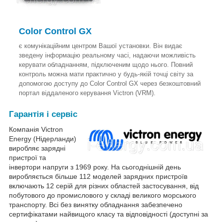
Color Control GX
є комунікаційним центром Вашої установки. Він видає
зведену інформацію реальному часі, надаючи можливість
керувати обладнанням, підключеним щодо нього. Повний
контроль можна мати практично у будь-якій точці світу за
допомогою доступу до Color Control GX через безкоштовний
портал віддаленого керування Victron (VRM).
Гарантія і сервіс
Компанія Victron
Energy (Нідерланди)
виробляє зарядні
пристрої та
інвертори напруги з 1969 року. На сьогоднішній день
виробляється більше 112 моделей зарядних пристроїв
включають 12 серій для різних областей застосування, від
побутового до промислового у складі великого морського
транспорту. Всі без винятку обладнання забезпечено
сертифікатами найвищого класу та відповідності (доступні за